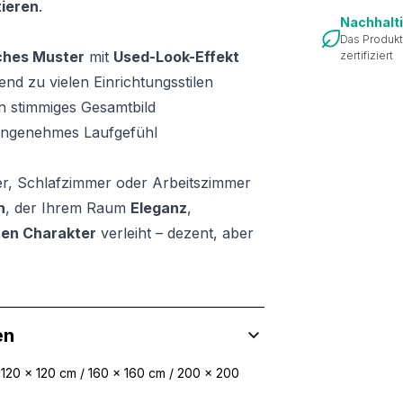
ieren
.
Nachhalt
Das Produkt
ches Muster
mit
Used-Look-Effekt
zertifiziert
end zu vielen Einrichtungsstilen
n stimmiges Gesamtbild
angenehmes Laufgefühl
er, Schlafzimmer oder Arbeitszimmer
h
, der Ihrem Raum
Eleganz
,
en Charakter
verleiht – dezent, aber
en
 120 x 120 cm / 160 x 160 cm / 200 x 200