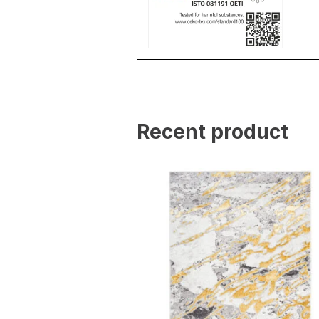
Statistik
Statistik-Cookies helfen W
indem sie anonyme Inform
Marketing
Recent product
Marketing-Cookies werden 
anzuzeigen, die für den e
Werbetreibende Dritter sin
Nicht kategorisiert
Andere nicht kategorisier
Alle ablehnen