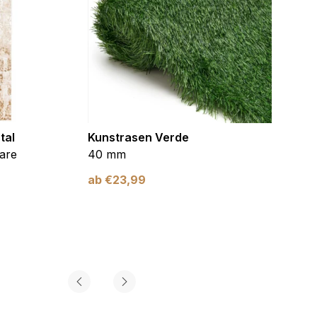
tal
Kunstrasen Verde
Kunst
are
40 mm
Braun
ab
€
23,99
ab
€
2