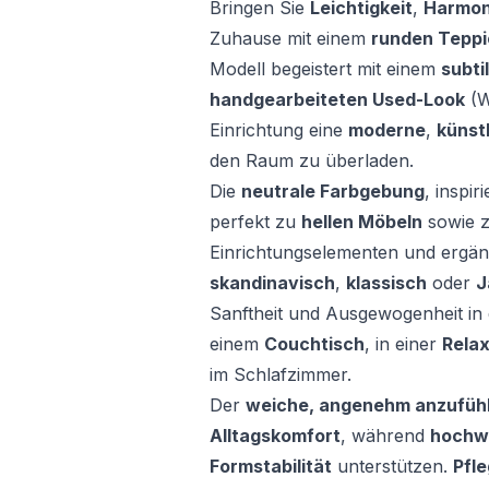
Bringen Sie
Leichtigkeit
,
Harmon
Zuhause mit einem
runden Teppi
Modell begeistert mit einem
subti
handgearbeiteten Used-Look
(W
Einrichtung eine
moderne
,
künstl
den Raum zu überladen.
Die
neutrale Farbgebung
, inspi
perfekt zu
hellen Möbeln
sowie z
Einrichtungselementen und ergän
skandinavisch
,
klassisch
oder
J
Sanftheit und Ausgewogenheit in 
einem
Couchtisch
, in einer
Rela
im Schlafzimmer.
Der
weiche, angenehm anzufühl
Alltagskomfort
, während
hochwe
Formstabilität
unterstützen.
Pfle