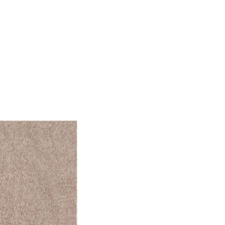
f der Website verhalten,
iel ist es, Anzeigen
ler für Herausgeber und
gorie zugeordnet wurden.
Alle akzeptieren