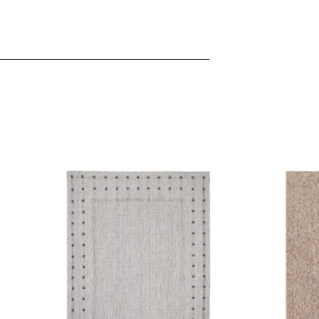
ebsite-Betreibern zu verstehen, wie sich verschiedene Benutzer au
ationen sammeln und melden.
verwendet, um Benutzer über Websites hinweg zu verfolgen. Das Z
inzelnen Benutzer relevant und ansprechend sind und somit wertvol
d.
.
te Cookies sind solche, die analysiert werden und noch keiner Kate
Meine Einstellungen speichern