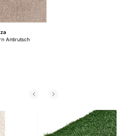
zza
Teppich Shine
n Antirutsch
Creme Grau Gold Abstrakt Eff
ab
€
39,99