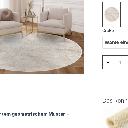
Größe
Wähle ein
Teppich Cr
-
Das könn
ntem geometrischem Muster
–