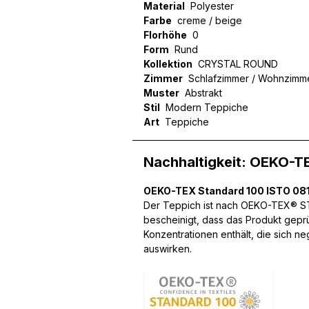
Material
Polyester
Farbe
creme / beige
Florhöhe
0
Form
Rund
Kollektion
CRYSTAL ROUND
Wir verwenden Cookies, um
Zimmer
Schlafzimmer / Wohnzimm
können und um unseren Tra
Muster
Abstrakt
Website an unsere Partner
Stil
Modern Teppiche
mit weiteren Daten zusamm
Art
Teppiche
Dienste gesammelt haben.
Nachhaltigkeit: OEKO-T
Notwendig
Notwendige Cookies sind e
OEKO-TEX Standard 100 ISTO 081
Beispiel das Bereitstellen
Der Teppich ist nach OEKO-TEX® STA
speichern keine persone
bescheinigt, dass das Produkt gepr
Konzentrationen enthält, die sich n
auswirken.
Präferenzen
Präferenz-Cookies ermögli
Website aussieht oder funk