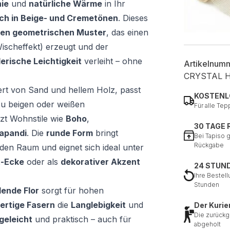
ie
und
natürliche Wärme
in Ihr
ch in Beige- und Cremetönen
. Dieses
len geometrischen Muster
, das einen
ischeffekt) erzeugt und der
erische Leichtigkeit
verleiht – ohne
Artikelnum
CRYSTAL 
riert von Sand und hellem Holz, passt
KOSTENL
u beigen oder weißen
Für alle Tep
zt Wohnstile wie
Boho
,
30 TAGE
apandi
. Die
runde Form
bringt
Bei Tapiso 
Rückgabe
den Raum und eignet sich ideal unter
x-Ecke
oder als
dekorativer Akzent
24 STUN
Ihre Bestell
Stunden
ende Flor
sorgt für hohen
rtige Fasern
die
Langlebigkeit
und
Der Kurie
Die zurückg
geleicht
und praktisch – auch für
abgeholt