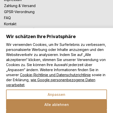
Zahlung & Versand
GPSR-Verordnung
FAQ
Kontakt
Zusammenarbeit
Wir schätzen Ihre Privatsphäre
Für Blogger
B2B-Zusammenarbeit
Wir verwenden Cookies, um Ihr Surferlebnis zu verbessern,
Unsere Teppiche
personalisierte Werbung oder Inhalte anzuzeigen und den
Websiteverkehr zu analysieren. Indem Sie auf „Alle
Moderne Teppiche
akzeptieren“ klicken, stimmen Sie unserer Verwendung von
Vintage Teppiche
Cookies zu. Sie können Ihre Auswahl jederzeit über
Shaggy Teppiche
„Anpassen“ ändern. Weitere Informationen finden Sie in
Kinderteppiche
unserer
Cookie-Richtlinie und Datenschutzrichtlinie
sowie in
der Erklärung,
wie Google personenbezogene Daten
Zahlungsarten
verarbeitet
.
Anpassen
Alle ablehnen