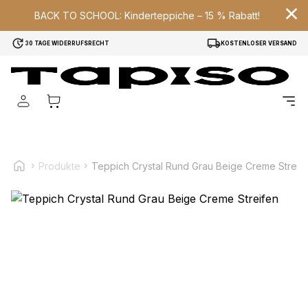
BACK TO SCHOOL: Kinderteppiche – 15 % Rabatt!
30 TAGE WIDERRUFSRECHT
KOSTENLOSER VERSAND
Wir verwenden Cookies, um Inhalte und Anzeigen zu
personalisieren, um Funktionen für soziale Medien anbieten
zu können und um unseren Traffic zu analysieren.
Außerdem geben wir Informationen über Ihre Verwendung
unserer Website an unsere Partner für soziale Medien,
Werbung und Analysen weiter. Diese Partner können diese
Informationen mit weiteren Daten zusammenführen, die Sie
ihnen bereitgestellt haben oder die sie im Rahmen Ihrer
Produkte
Teppich Crystal Rund Grau Beige Creme Streif
Nutzung der Dienste gesammelt haben.
Notwendig
Notwendige Cookies sind erforderlich, um die
grundlegenden Funktionen dieser Website zu ermöglichen,
wie zum Beispiel das Bereitstellen eines sicheren Log-ins
oder das Anpassen Ihrer Zustimmungseinstellungen. Diese
Cookies speichern keine personenbezogenen Daten.