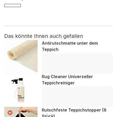
Nicht kategorisiert.
Andere nicht kategorisierte Cookies sind solche, die
analysiert werden und noch keiner Kategorie zugeordnet
wurden.
Das könnte Ihnen auch gefallen
Antirutschmatte unter dem
Teppich
Alle ablehnen
Meine Einstellungen speichern
Alle akzeptieren
Rug Cleaner Universeller
Teppichreiniger
Rutschfeste Teppichstopper (8
Stück)