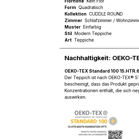
Florhöhe
Kein Flor
Form
Quadratisch
Statistik
Kollektion
CUDDLE ROUND
Zimmer
Schlafzimmer / Wohnzimm
Statistik-Cookies helfen W
Muster
Einfarbig
indem sie anonyme Inform
Stil
Modern Teppiche
Art
Teppiche
Marketing
Marketing-Cookies werden 
Nachhaltigkeit: OEKO-T
anzuzeigen, die für den e
Werbetreibende Dritter sin
OEKO-TEX Standard 100 15.HTR.
Der Teppich ist nach OEKO-TEX® STA
bescheinigt, dass das Produkt gepr
Nicht kategorisiert
Konzentrationen enthält, die sich n
auswirken.
Andere nicht kategorisier
Alle ablehnen