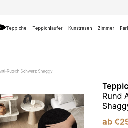
Teppiche
Teppichläufer
Kunstrasen
Zimmer
Far
nti-Rutsch Schwarz Shaggy
Teppi
Rund A
Shagg
ab
€
2