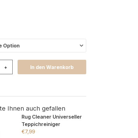
e Option
ddle Rund Anti-Rutsch Schwarz Shaggy Menge
+
In den Warenkorb
te Ihnen auch gefallen
Rug Cleaner Universeller
Teppichreiniger
€
7,99