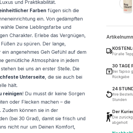
uxus und Praktikabilität.
einheitlicher Farben
fügen sich die
Inneneinrichtung ein. Von gedämpften
 wähle Deine Lieblingsfarbe und
igen Charakter. Erlebe das Vergnügen,
Artikelnum
 Füßen zu spüren. Der lange,
KOSTENL
für ein angenehmes Geh Gefühl auf dem
Für alle Tep
ine gemütliche Atmosphäre in jedem
30 TAGE
 stehen bei uns an erster Stelle. Die
Bei Tapiso 
chfeste Unterseite
, die sie auch bei
Rückgabe
le hält.
24 STUN
u reinigen
! Du musst dir keine Sorgen
Ihre Bestell
Stunden
iten oder Flecken machen – die
t. Zudem können sie in der
Der Kurie
Die zurückg
en (bei 30 Grad), damit sie frisch und
abgeholt
ns nicht nur um Deinen Komfort,