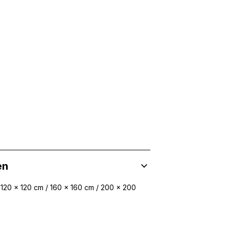
 Inhalte und Anzeigen zu personalisieren, um Funktionen für sozia
ffic zu analysieren. Außerdem geben wir Informationen über Ihre
 für soziale Medien, Werbung und Analysen weiter. Diese Partner k
enführen, die Sie ihnen bereitgestellt haben oder die sie im Rahme
rforderlich, um die grundlegenden Funktionen dieser Website zu 
 eines sicheren Log-ins oder das Anpassen Ihrer Zustimmungseinste
nbezogenen Daten.
en
 120 x 120 cm / 160 x 160 cm / 200 x 200
chen es einer Website, Informationen zu speichern, die die Art und
tioniert, wie zum Beispiel Ihre bevorzugte Sprache oder die Region,