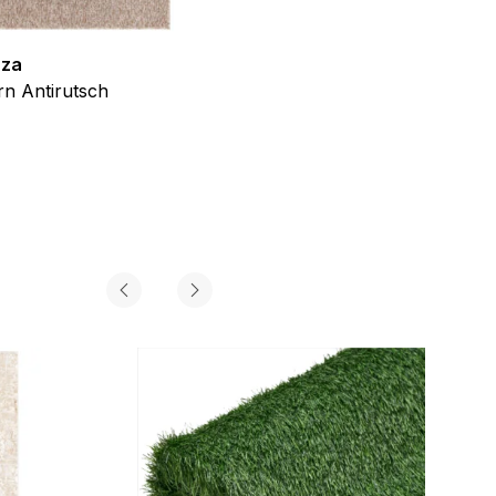
zza
Teppich Shine
n Antirutsch
Creme Grau Gold Abstrakt Eff
ab
€
39,99