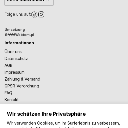
Folge uns auf:
Umsetzung
©
Webtom.pl
Informationen
Über uns
Datenschutz
AGB
Impressum
Zahlung & Versand
GPSR-Verordnung
FAQ
Kontakt
Zusammenarbeit
Wir schätzen Ihre Privatsphäre
Für Blogger
B2B-Zusammenarbeit
Wir verwenden Cookies, um Ihr Surferlebnis zu verbessern,
Unsere Teppiche