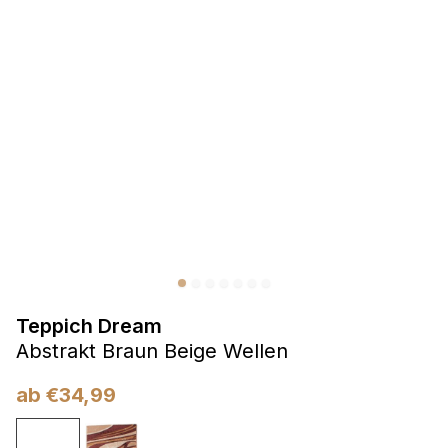
Präferenzen
Präferenz-Cookies ermöglichen es einer Website,
Informationen zu speichern, die die Art und Weise ändern,
wie die Website aussieht oder funktioniert, wie zum Beispiel
Ihre bevorzugte Sprache oder die Region, in der Sie sich
befinden.
Statistik
Statistik-Cookies helfen Website-Betreibern zu verstehen,
wie sich verschiedene Benutzer auf der Website verhalten,
indem sie anonyme Informationen sammeln und melden.
Teppich Dream
Marketing
Abstrakt Braun Beige Wellen
Marketing-Cookies werden verwendet, um Benutzer über
Websites hinweg zu verfolgen. Das Ziel ist es, Anzeigen
ab
€
34,99
anzuzeigen, die für den einzelnen Benutzer relevant und
ansprechend sind und somit wertvoller für Herausgeber und
Werbetreibende Dritter sind.