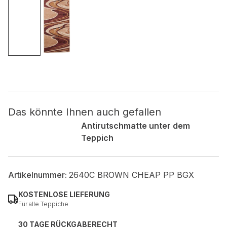
Nicht kategorisiert.
Andere nicht kategorisierte Cookies sind solche, die
analysiert werden und noch keiner Kategorie zugeordnet
wurden.
Alle ablehnen
Das könnte Ihnen auch gefallen
Meine Einstellungen speichern
Antirutschmatte unter dem
Teppich
Alle akzeptieren
Artikelnummer:
2640C BROWN CHEAP PP BGX
KOSTENLOSE LIEFERUNG
Für alle Teppiche
30 TAGE RÜCKGABERECHT