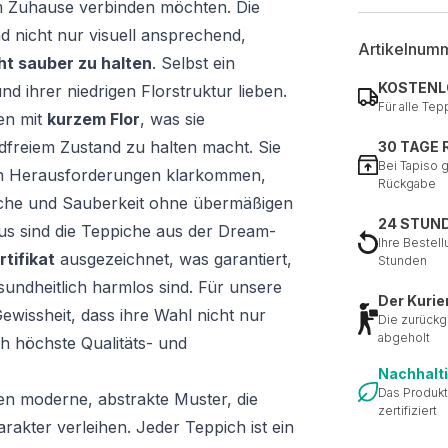
rem Zuhause verbinden möchten. Die
nd nicht nur visuell ansprechend,
Artikelnum
ht sauber zu halten
. Selbst ein
KOSTENL
nd ihrer niedrigen Florstruktur lieben.
Für alle Tep
en mit
kurzem Flor
, was sie
dfreiem Zustand zu halten macht. Sie
30 TAGE
Bei Tapiso 
en Herausforderungen klarkommen,
Rückgabe
ische und Sauberkeit ohne übermäßigen
24 STUN
s sind die Teppiche aus der Dream-
Ihre Bestell
tifikat
ausgezeichnet, was garantiert,
Stunden
sundheitlich harmlos sind. Für unsere
Der Kurie
wissheit, dass ihre Wahl nicht nur
Die zurückg
abgeholt
ch höchste Qualitäts- und
Nachhalt
Das Produkt
en moderne, abstrakte Muster, die
zertifiziert
akter verleihen. Jeder Teppich ist ein