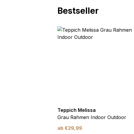
Bestseller
utdoor
Teppich Melissa
Blau Blätter
Grau Rahmen Indoor Outdoor
ab
€
29,99