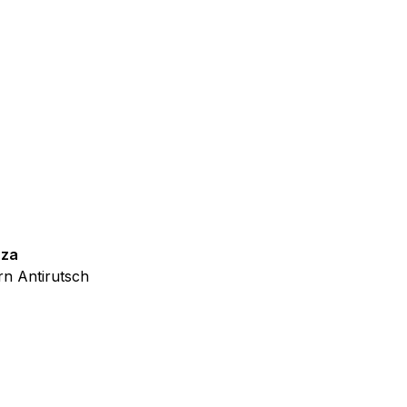
f der Website verhalten,
iel ist es, Anzeigen
ler für Herausgeber und
gorie zugeordnet wurden.
zza
Teppich Shine
n Antirutsch
Creme Grau Gold Abstrakt Eff
Alle akzeptieren
ab
€
39,99