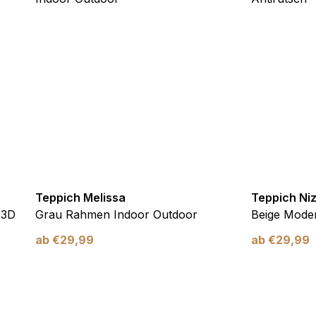
ebsite-Betreibern zu verstehen, wie sich verschiedene Benutzer au
ationen sammeln und melden.
verwendet, um Benutzer über Websites hinweg zu verfolgen. Das Z
inzelnen Benutzer relevant und ansprechend sind und somit wertvol
d.
.
te Cookies sind solche, die analysiert werden und noch keiner Kate
Teppich Melissa
Teppich Ni
 3D
Grau Rahmen Indoor Outdoor
Beige Moder
Meine Einstellungen speichern
ab
€
29,99
ab
€
29,99