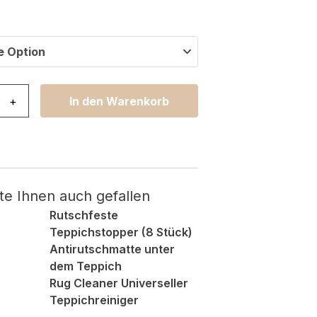
e Option
eam Geometrisch Braun Beige Kreise Menge
+
In den Warenkorb
te Ihnen auch gefallen
Rutschfeste
Teppichstopper (8 Stück)
Antirutschmatte unter
dem Teppich
Rug Cleaner Universeller
Teppichreiniger