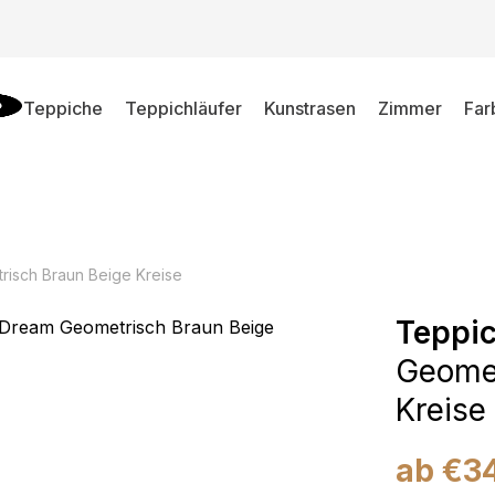
Teppiche
Teppichläufer
Kunstrasen
Zimmer
Far
isch Braun Beige Kreise
Teppi
Geomet
Kreise
ab
€
3