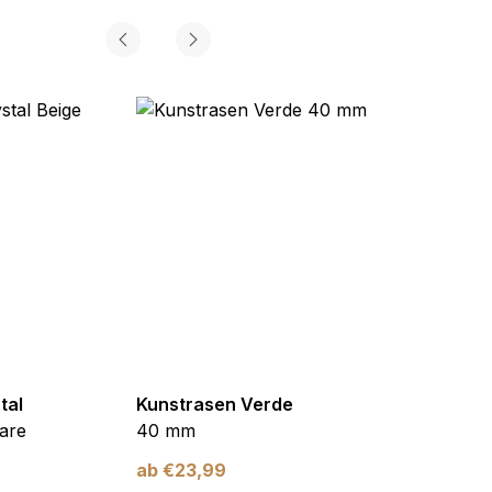
tal
Kunstrasen Verde
Kunst
are
40 mm
Braun
ab
€
23,99
ab
€
2