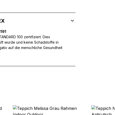
 Inhalte und Anzeigen zu personalisieren, um Funktionen für sozia
ffic zu analysieren. Außerdem geben wir Informationen über Ihre
 für soziale Medien, Werbung und Analysen weiter. Diese Partner k
EX
enführen, die Sie ihnen bereitgestellt haben oder die sie im Rahme
191
NDARD 100 zertifiziert. Dies
üft wurde und keine Schadstoffe in
egativ auf die menschliche Gesundheit
rforderlich, um die grundlegenden Funktionen dieser Website zu 
 eines sicheren Log-ins oder das Anpassen Ihrer Zustimmungseinste
nbezogenen Daten.
chen es einer Website, Informationen zu speichern, die die Art und
tioniert, wie zum Beispiel Ihre bevorzugte Sprache oder die Region,