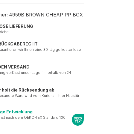
mer:
4959B BROWN CHEAP PP BGX
OSE LIEFERUNG
piche
 RÜCKGABERECHT
garantieren wir Ihnen eine 30-tägige kostenlose
DEN VERSAND
ung verlässt unser Lager innerhalb von 24
r holt die Rücksendung ab
esandte Ware wird vom Kurier an Ihrer Haustür
ige Entwicklung
 ist nach dem OEKO-TEX Standard 100