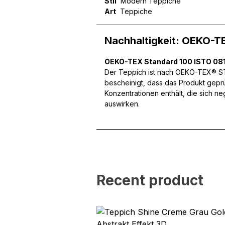
Stil
Modern Teppiche
Art
Teppiche
Wir verwenden Cookies, um
können und um unseren Tra
Website an unsere Partner
Nachhaltigkeit: OEKO-T
mit weiteren Daten zusamm
Dienste gesammelt haben.
OEKO-TEX Standard 100 ISTO 081
Der Teppich ist nach OEKO-TEX® STA
bescheinigt, dass das Produkt gepr
Notwendig
Konzentrationen enthält, die sich n
auswirken.
Notwendige Cookies sind e
Beispiel das Bereitstellen
speichern keine persone
Präferenzen
Präferenz-Cookies ermögli
Recent product
Website aussieht oder funk
Statistik