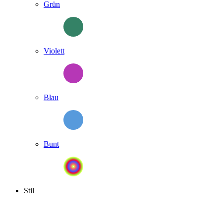
Grün
Violett
Blau
Bunt
Stil