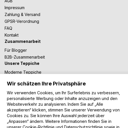
AGB
Impressum
Zahlung & Versand
GPSR-Verordnung
FAQ
Kontakt
Zusammenarbeit
Für Blogger
B2B-Zusammenarbeit
Unsere Teppiche
Moderne Teppiche
Vintage Teppiche
Wir schätzen Ihre Privatsphäre
Shaggy Teppiche
Wir verwenden Cookies, um Ihr Surferlebnis zu verbessern,
Kinderteppiche
personalisierte Werbung oder Inhalte anzuzeigen und den
Zahlungsarten
Websiteverkehr zu analysieren. Indem Sie auf „Alle
akzeptieren“ klicken, stimmen Sie unserer Verwendung von
Cookies zu. Sie können Ihre Auswahl jederzeit über
„Anpassen“ ändern. Weitere Informationen finden Sie in
unserer
Cookie-Richtlinie und Datenschutzrichtlinie
sowie in