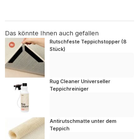
Nicht kategorisiert.
Andere nicht kategorisierte Cookies sind solche, die
Das könnte Ihnen auch gefallen
analysiert werden und noch keiner Kategorie zugeordnet
wurden.
Rutschfeste Teppichstopper (8
Stück)
Alle ablehnen
Meine Einstellungen speichern
Rug Cleaner Universeller
Alle akzeptieren
Teppichreiniger
Antirutschmatte unter dem
Teppich