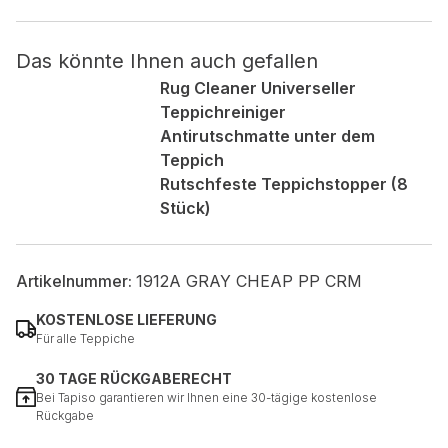
Nicht kategorisiert.
Das könnte Ihnen auch gefallen
Rug Cleaner Universeller
Andere nicht kategorisierte Cookies sind solche, die
Teppichreiniger
analysiert werden und noch keiner Kategorie zugeordnet
wurden.
Antirutschmatte unter dem
Teppich
Rutschfeste Teppichstopper (8
Alle ablehnen
Stück)
Meine Einstellungen speichern
Alle akzeptieren
Artikelnummer:
1912A GRAY CHEAP PP CRM
KOSTENLOSE LIEFERUNG
Für alle Teppiche
30 TAGE RÜCKGABERECHT
Bei Tapiso garantieren wir Ihnen eine 30-tägige kostenlose
Rückgabe