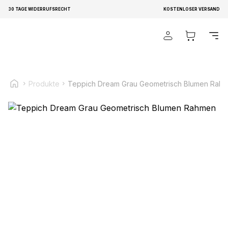
30 TAGE WIDERRUFSRECHT
KOSTENLOSER VERSAND
Wir verwenden Cookies, um Inhalte und Anzeigen zu
personalisieren, um Funktionen für soziale Medien anbieten
zu können und um unseren Traffic zu analysieren.
Außerdem geben wir Informationen über Ihre Verwendung
unserer Website an unsere Partner für soziale Medien,
Produkte
Teppich Dream Grau Geometrisch Blumen Rah
Werbung und Analysen weiter. Diese Partner können diese
Informationen mit weiteren Daten zusammenführen, die Sie
ihnen bereitgestellt haben oder die sie im Rahmen Ihrer
Nutzung der Dienste gesammelt haben.
Notwendig
Notwendige Cookies sind erforderlich, um die
grundlegenden Funktionen dieser Website zu ermöglichen,
wie zum Beispiel das Bereitstellen eines sicheren Log-ins
oder das Anpassen Ihrer Zustimmungseinstellungen. Diese
Cookies speichern keine personenbezogenen Daten.