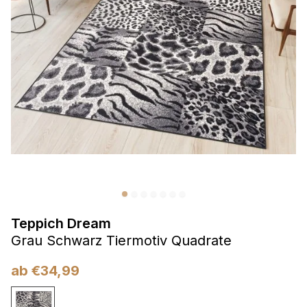
Präferenzen
Präferenz-Cookies ermöglichen es einer Website,
Informationen zu speichern, die die Art und Weise ändern,
wie die Website aussieht oder funktioniert, wie zum Beispiel
Ihre bevorzugte Sprache oder die Region, in der Sie sich
befinden.
Statistik
Statistik-Cookies helfen Website-Betreibern zu verstehen,
wie sich verschiedene Benutzer auf der Website verhalten,
indem sie anonyme Informationen sammeln und melden.
Teppich Dream
Marketing
Grau Schwarz Tiermotiv Quadrate
Marketing-Cookies werden verwendet, um Benutzer über
Websites hinweg zu verfolgen. Das Ziel ist es, Anzeigen
ab
€
34,99
anzuzeigen, die für den einzelnen Benutzer relevant und
ansprechend sind und somit wertvoller für Herausgeber und
Werbetreibende Dritter sind.