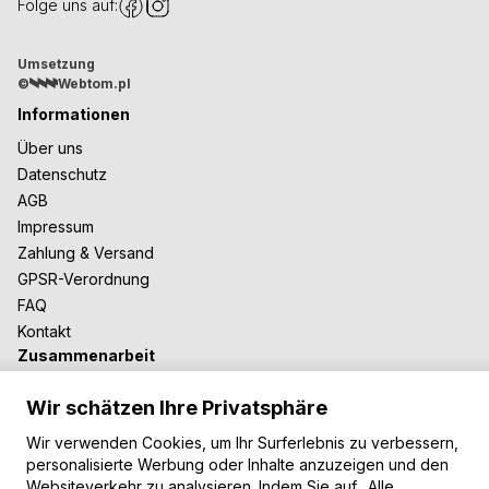
Folge uns auf:
Umsetzung
©
Webtom.pl
Informationen
Über uns
Datenschutz
AGB
Impressum
Zahlung & Versand
GPSR-Verordnung
FAQ
Kontakt
Zusammenarbeit
Für Blogger
Wir schätzen Ihre Privatsphäre
B2B-Zusammenarbeit
Unsere Teppiche
Wir verwenden Cookies, um Ihr Surferlebnis zu verbessern,
personalisierte Werbung oder Inhalte anzuzeigen und den
Moderne Teppiche
Websiteverkehr zu analysieren. Indem Sie auf „Alle