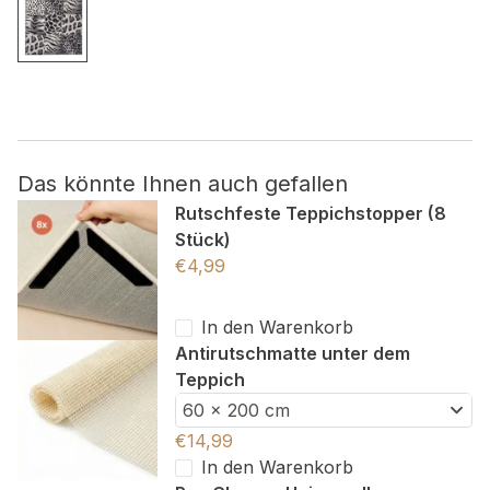
Nicht kategorisiert.
Andere nicht kategorisierte Cookies sind solche, die
analysiert werden und noch keiner Kategorie zugeordnet
wurden.
Das könnte Ihnen auch gefallen
Alle ablehnen
Rutschfeste Teppichstopper (8
Stück)
Meine Einstellungen speichern
€
4,99
Alle akzeptieren
In den Warenkorb
Antirutschmatte unter dem
Teppich
60 x 200 cm
€
14,99
In den Warenkorb