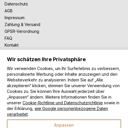
Datenschutz
AGB
Impressum
Zahlung & Versand
GPSR-Verordnung
FAQ
Kontakt
Zusammenarbeit
Wir schätzen Ihre Privatsphäre
Für Blogger
B2B-Zusammenarbeit
Wir verwenden Cookies, um Ihr Surferlebnis zu verbessern,
Unsere Teppiche
personalisierte Werbung oder Inhalte anzuzeigen und den
Websiteverkehr zu analysieren. Indem Sie auf „Alle
Moderne Teppiche
akzeptieren“ klicken, stimmen Sie unserer Verwendung von
Vintage Teppiche
Cookies zu. Sie können Ihre Auswahl jederzeit über
Shaggy Teppiche
„Anpassen“ ändern. Weitere Informationen finden Sie in
Kinderteppiche
unserer
Cookie-Richtlinie und Datenschutzrichtlinie
sowie in
der Erklärung,
wie Google personenbezogene Daten
Zahlungsarten
verarbeitet
.
Anpassen