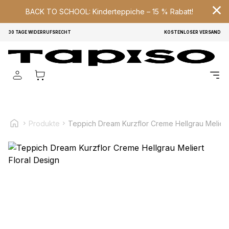
BACK TO SCHOOL: Kinderteppiche – 15 % Rabatt!
30 TAGE WIDERRUFSRECHT
KOSTENLOSER VERSAND
Wir verwenden Cookies, um Inhalte und Anzeigen zu
personalisieren, um Funktionen für soziale Medien anbieten
zu können und um unseren Traffic zu analysieren.
Außerdem geben wir Informationen über Ihre Verwendung
unserer Website an unsere Partner für soziale Medien,
Werbung und Analysen weiter. Diese Partner können diese
Informationen mit weiteren Daten zusammenführen, die Sie
ihnen bereitgestellt haben oder die sie im Rahmen Ihrer
Produkte
Teppich Dream Kurzflor Creme Hellgrau Meliert 
Nutzung der Dienste gesammelt haben.
Notwendig
Notwendige Cookies sind erforderlich, um die
grundlegenden Funktionen dieser Website zu ermöglichen,
wie zum Beispiel das Bereitstellen eines sicheren Log-ins
oder das Anpassen Ihrer Zustimmungseinstellungen. Diese
Cookies speichern keine personenbezogenen Daten.