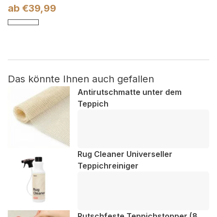
ab
€
39,99
Nicht kategorisiert.
Andere nicht kategorisierte Cookies sind solche, die
analysiert werden und noch keiner Kategorie zugeordnet
wurden.
Das könnte Ihnen auch gefallen
Antirutschmatte unter dem
Alle ablehnen
Teppich
Meine Einstellungen speichern
Alle akzeptieren
Rug Cleaner Universeller
Teppichreiniger
Rutschfeste Teppichstopper (8