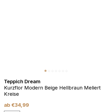
Präferenzen
Präferenz-Cookies ermöglichen es einer Website,
Informationen zu speichern, die die Art und Weise ändern,
wie die Website aussieht oder funktioniert, wie zum Beispiel
Ihre bevorzugte Sprache oder die Region, in der Sie sich
befinden.
Statistik
Statistik-Cookies helfen Website-Betreibern zu verstehen,
wie sich verschiedene Benutzer auf der Website verhalten,
indem sie anonyme Informationen sammeln und melden.
Teppich Dream
Marketing
Kurzflor Modern Beige Hellbraun Meliert
Marketing-Cookies werden verwendet, um Benutzer über
Kreise
Websites hinweg zu verfolgen. Das Ziel ist es, Anzeigen
anzuzeigen, die für den einzelnen Benutzer relevant und
ab
€
34,99
ansprechend sind und somit wertvoller für Herausgeber und
Werbetreibende Dritter sind.