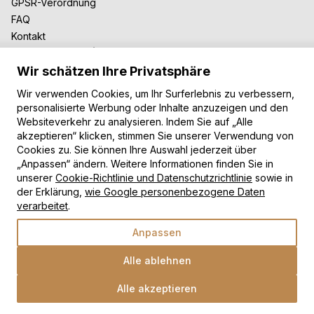
GPSR-Verordnung
FAQ
Kontakt
Zusammenarbeit
Wir schätzen Ihre Privatsphäre
Für Blogger
B2B-Zusammenarbeit
Wir verwenden Cookies, um Ihr Surferlebnis zu verbessern,
Unsere Teppiche
personalisierte Werbung oder Inhalte anzuzeigen und den
Websiteverkehr zu analysieren. Indem Sie auf „Alle
Moderne Teppiche
akzeptieren“ klicken, stimmen Sie unserer Verwendung von
Vintage Teppiche
Cookies zu. Sie können Ihre Auswahl jederzeit über
Shaggy Teppiche
„Anpassen“ ändern. Weitere Informationen finden Sie in
Kinderteppiche
unserer
Cookie-Richtlinie und Datenschutzrichtlinie
sowie in
der Erklärung,
wie Google personenbezogene Daten
Zahlungsarten
verarbeitet
.
Anpassen
Alle ablehnen
Alle akzeptieren
Wähle eine Option
Copyright © 2026 TAPISO