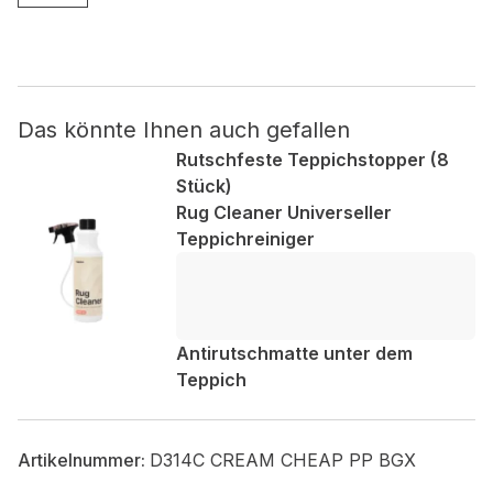
Nicht kategorisiert.
Andere nicht kategorisierte Cookies sind solche, die
analysiert werden und noch keiner Kategorie zugeordnet
Das könnte Ihnen auch gefallen
wurden.
Rutschfeste Teppichstopper (8
Stück)
Rug Cleaner Universeller
Alle ablehnen
Teppichreiniger
Meine Einstellungen speichern
Alle akzeptieren
Antirutschmatte unter dem
Teppich
Artikelnummer:
D314C CREAM CHEAP PP BGX