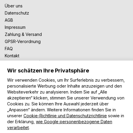
Über uns
Datenschutz
AGB
Impressum
Zahlung & Versand
GPSR-Verordnung
FAQ
Kontakt
Zusammenarbeit
Wir schätzen Ihre Privatsphäre
Für Blogger
B2B-Zusammenarbeit
Wir verwenden Cookies, um Ihr Surferlebnis zu verbessern,
Unsere Teppiche
personalisierte Werbung oder Inhalte anzuzeigen und den
Websiteverkehr zu analysieren. Indem Sie auf „Alle
Moderne Teppiche
akzeptieren“ klicken, stimmen Sie unserer Verwendung von
Vintage Teppiche
Cookies zu. Sie können Ihre Auswahl jederzeit über
Shaggy Teppiche
„Anpassen“ ändern. Weitere Informationen finden Sie in
unserer
Cookie-Richtlinie und Datenschutzrichtlinie
sowie in
Kinderteppiche
der Erklärung,
wie Google personenbezogene Daten
Zahlungsarten
verarbeitet
.