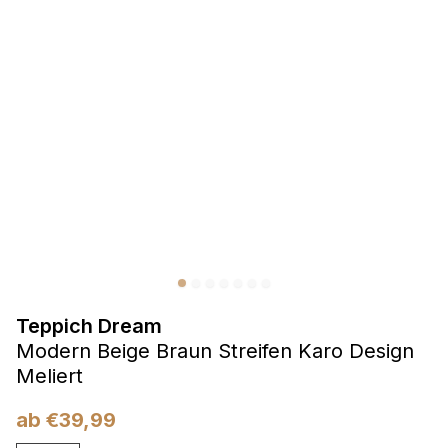
Präferenzen
Präferenz-Cookies ermöglichen es einer Website,
Informationen zu speichern, die die Art und Weise ändern,
wie die Website aussieht oder funktioniert, wie zum Beispiel
Ihre bevorzugte Sprache oder die Region, in der Sie sich
befinden.
Statistik
Statistik-Cookies helfen Website-Betreibern zu verstehen,
wie sich verschiedene Benutzer auf der Website verhalten,
indem sie anonyme Informationen sammeln und melden.
Teppich Dream
Marketing
Modern Beige Braun Streifen Karo Design
Marketing-Cookies werden verwendet, um Benutzer über
Meliert
Websites hinweg zu verfolgen. Das Ziel ist es, Anzeigen
anzuzeigen, die für den einzelnen Benutzer relevant und
ab
€
39,99
ansprechend sind und somit wertvoller für Herausgeber und
Werbetreibende Dritter sind.