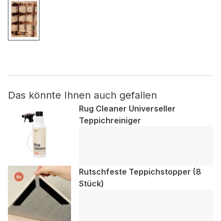
Nicht kategorisiert.
Andere nicht kategorisierte Cookies sind solche, die
analysiert werden und noch keiner Kategorie zugeordnet
wurden.
Das könnte Ihnen auch gefallen
Alle ablehnen
Rug Cleaner Universeller
Meine Einstellungen speichern
Teppichreiniger
Alle akzeptieren
Rutschfeste Teppichstopper (8
Stück)