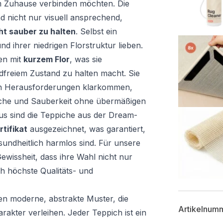
rem Zuhause verbinden möchten. Die
nd nicht nur visuell ansprechend,
ht sauber zu halten
. Selbst ein
nd ihrer niedrigen Florstruktur lieben.
en mit
kurzem Flor
, was sie
dfreiem Zustand zu halten macht. Sie
en Herausforderungen klarkommen,
ische und Sauberkeit ohne übermäßigen
s sind die Teppiche aus der Dream-
tifikat
ausgezeichnet, was garantiert,
sundheitlich harmlos sind. Für unsere
wissheit, dass ihre Wahl nicht nur
ch höchste Qualitäts- und
en moderne, abstrakte Muster, die
Artikelnum
akter verleihen. Jeder Teppich ist ein