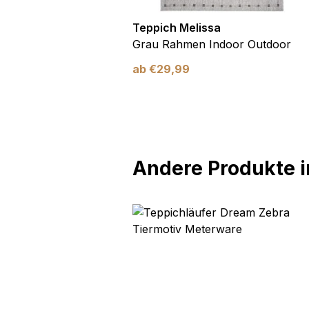
utdoor
Teppich Melissa
Blau Blätter
Grau Rahmen Indoor Outdoor
ab
€
29,99
Andere Produkte in