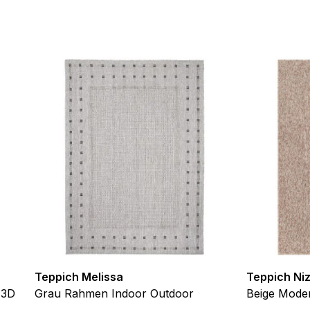
ebsite-Betreibern zu verstehen, wie sich verschiedene Benutzer au
ationen sammeln und melden.
verwendet, um Benutzer über Websites hinweg zu verfolgen. Das Z
inzelnen Benutzer relevant und ansprechend sind und somit wertvol
d.
.
te Cookies sind solche, die analysiert werden und noch keiner Kate
Meine Einstellungen speichern
Teppich Melissa
Teppich Ni
 3D
Grau Rahmen Indoor Outdoor
Beige Moder