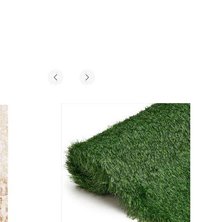
ab
€
39,99