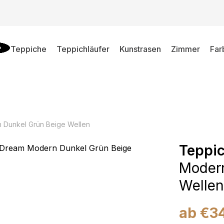
Teppiche
Teppichläufer
Kunstrasen
Zimmer
Far
 Dunkel Grün Beige Wellen
Teppi
Modern
Wellen
ab
€
3