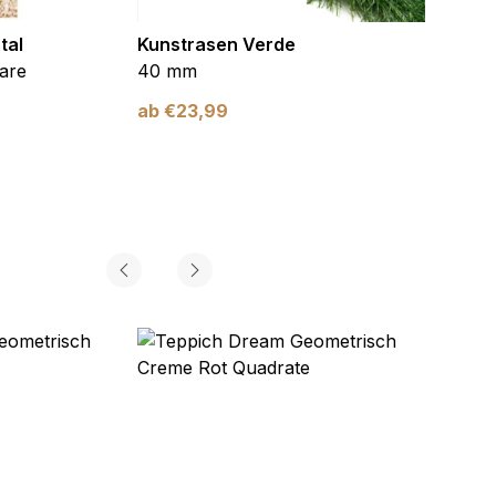
tal
Kunstrasen Verde
Kunst
are
40 mm
Braun
ab
€
23,99
ab
€
2