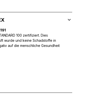
EX
 Inhalte und Anzeigen zu personalisieren, um Funktionen für sozia
ffic zu analysieren. Außerdem geben wir Informationen über Ihre
191
 für soziale Medien, Werbung und Analysen weiter. Diese Partner k
NDARD 100 zertifiziert. Dies
enführen, die Sie ihnen bereitgestellt haben oder die sie im Rahme
üft wurde und keine Schadstoffe in
egativ auf die menschliche Gesundheit
rforderlich, um die grundlegenden Funktionen dieser Website zu 
 eines sicheren Log-ins oder das Anpassen Ihrer Zustimmungseinste
nbezogenen Daten.
chen es einer Website, Informationen zu speichern, die die Art und
tioniert, wie zum Beispiel Ihre bevorzugte Sprache oder die Region,