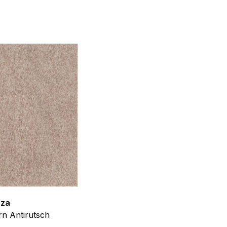
f der Website verhalten,
iel ist es, Anzeigen
ler für Herausgeber und
gorie zugeordnet wurden.
Alle akzeptieren
zza
Teppich Shine
n Antirutsch
Creme Grau Gold Abstrakt Eff