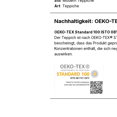
Stil
Modern Teppiche
Art
Teppiche
Nachhaltigkeit: OEKO-T
Wir verwenden Cookies, um
können und um unseren Tra
OEKO-TEX Standard 100 ISTO 081
Website an unsere Partner
Der Teppich ist nach OEKO-TEX® STA
mit weiteren Daten zusamm
bescheinigt, dass das Produkt gepr
Dienste gesammelt haben.
Konzentrationen enthält, die sich n
auswirken.
Notwendig
Notwendige Cookies sind e
Beispiel das Bereitstellen
speichern keine persone
Präferenzen
Präferenz-Cookies ermögli
Website aussieht oder funk