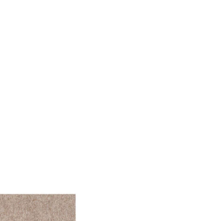
le Medien anbieten zu
 Verwendung unserer
önnen diese Informationen
n Ihrer Nutzung der
ermöglichen, wie zum
llungen. Diese Cookies
 Weise ändern, wie die
 in der Sie sich befinden.