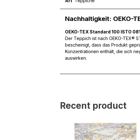
Art
Teppiche
Nachhaltigkeit: OEKO-T
Wir verwenden Cookies, um
OEKO-TEX Standard 100 ISTO 081
können und um unseren Tra
Der Teppich ist nach OEKO-TEX® STA
Website an unsere Partner
bescheinigt, dass das Produkt gepr
mit weiteren Daten zusamm
Konzentrationen enthält, die sich n
Dienste gesammelt haben.
auswirken.
Notwendig
Notwendige Cookies sind e
Beispiel das Bereitstellen
speichern keine persone
Recent product
Präferenzen
Präferenz-Cookies ermögli
Website aussieht oder funk