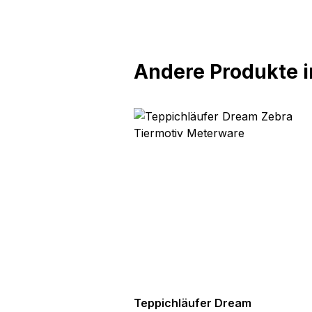
Andere Produkte in
ream
Teppichläufer Dream