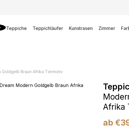
Teppiche
Teppichläufer
Kunstrasen
Zimmer
Far
Goldgelb Braun Afrika Tiermotiv
Teppi
Modern
Afrika
ab
€
3