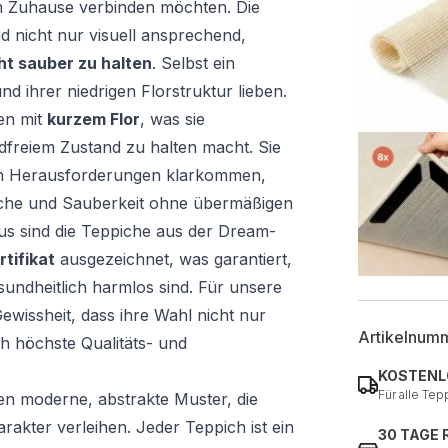
rem Zuhause verbinden möchten. Die
nd nicht nur visuell ansprechend,
ht sauber zu halten
. Selbst ein
nd ihrer niedrigen Florstruktur lieben.
en mit
kurzem Flor
, was sie
dfreiem Zustand zu halten macht. Sie
en Herausforderungen klarkommen,
ische und Sauberkeit ohne übermäßigen
s sind die Teppiche aus der Dream-
tifikat
ausgezeichnet, was garantiert,
sundheitlich harmlos sind. Für unsere
wissheit, dass ihre Wahl nicht nur
Artikelnum
ch höchste Qualitäts- und
KOSTENL
Für alle Tep
en moderne, abstrakte Muster, die
akter verleihen. Jeder Teppich ist ein
30 TAGE