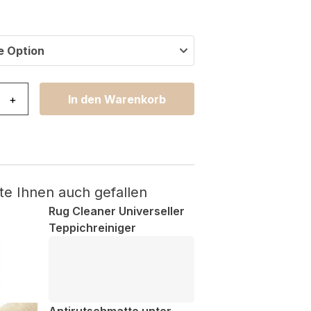
e Option
eam Modern Goldgelb Braun Afrika Tiermotiv Menge
+
In den Warenkorb
te Ihnen auch gefallen
Rug Cleaner Universeller
Teppichreiniger