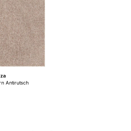
f der Website verhalten,
iel ist es, Anzeigen
ler für Herausgeber und
zza
Teppich Shine
n Antirutsch
Creme Grau Gold Abstrakt Eff
gorie zugeordnet wurden.
ab
€
39,99
Alle akzeptieren