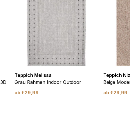
ebsite-Betreibern zu verstehen, wie sich verschiedene Benutzer au
ationen sammeln und melden.
verwendet, um Benutzer über Websites hinweg zu verfolgen. Das Z
inzelnen Benutzer relevant und ansprechend sind und somit wertvol
d.
Teppich Melissa
Teppich Ni
.
 3D
Grau Rahmen Indoor Outdoor
Beige Moder
te Cookies sind solche, die analysiert werden und noch keiner Kate
ab
€
29,99
ab
€
29,99
Meine Einstellungen speichern