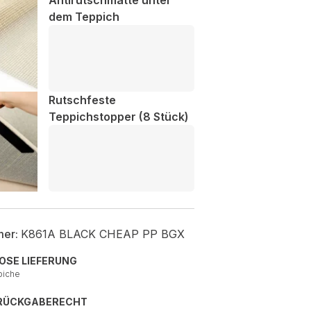
Antirutschmatte unter
dem Teppich
Rutschfeste
Teppichstopper (8 Stück)
mer:
K861A BLACK CHEAP PP BGX
OSE LIEFERUNG
piche
 RÜCKGABERECHT