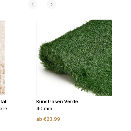
tal
Kunstrasen Verde
Kunst
are
40 mm
Braun
ab
€
23,99
ab
€
2