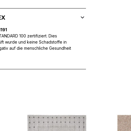
EX
 Inhalte und Anzeigen zu personalisieren, um Funktionen für sozia
191
ffic zu analysieren. Außerdem geben wir Informationen über Ihre
NDARD 100 zertifiziert. Dies
 für soziale Medien, Werbung und Analysen weiter. Diese Partner k
üft wurde und keine Schadstoffe in
enführen, die Sie ihnen bereitgestellt haben oder die sie im Rahme
egativ auf die menschliche Gesundheit
rforderlich, um die grundlegenden Funktionen dieser Website zu 
 eines sicheren Log-ins oder das Anpassen Ihrer Zustimmungseinste
nbezogenen Daten.
chen es einer Website, Informationen zu speichern, die die Art und
tioniert, wie zum Beispiel Ihre bevorzugte Sprache oder die Region,