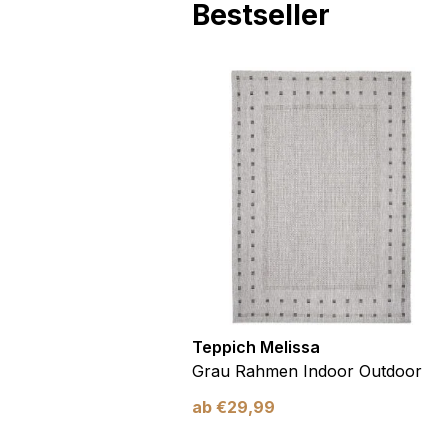
Bestseller
utdoor
Teppich Melissa
Blau Blätter
Grau Rahmen Indoor Outdoor
ab
€
29,99