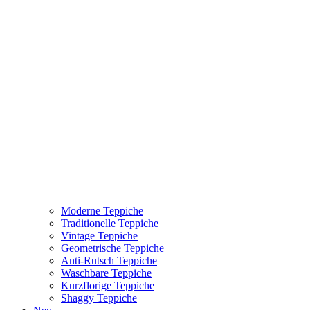
Moderne Teppiche
Traditionelle Teppiche
Vintage Teppiche
Geometrische Teppiche
Anti-Rutsch Teppiche
Waschbare Teppiche
Kurzflorige Teppiche
Shaggy Teppiche