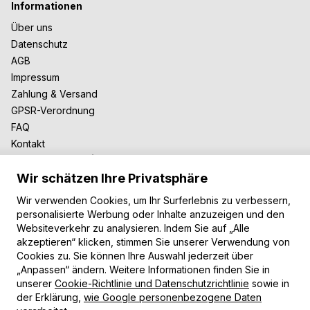
Informationen
Über uns
Datenschutz
AGB
Impressum
Zahlung & Versand
GPSR-Verordnung
FAQ
Kontakt
Zusammenarbeit
Wir schätzen Ihre Privatsphäre
Für Blogger
B2B-Zusammenarbeit
Wir verwenden Cookies, um Ihr Surferlebnis zu verbessern,
Unsere Teppiche
personalisierte Werbung oder Inhalte anzuzeigen und den
Websiteverkehr zu analysieren. Indem Sie auf „Alle
Moderne Teppiche
akzeptieren“ klicken, stimmen Sie unserer Verwendung von
Vintage Teppiche
Cookies zu. Sie können Ihre Auswahl jederzeit über
Shaggy Teppiche
„Anpassen“ ändern. Weitere Informationen finden Sie in
Kinderteppiche
unserer
Cookie-Richtlinie und Datenschutzrichtlinie
sowie in
der Erklärung,
wie Google personenbezogene Daten
Zahlungsarten