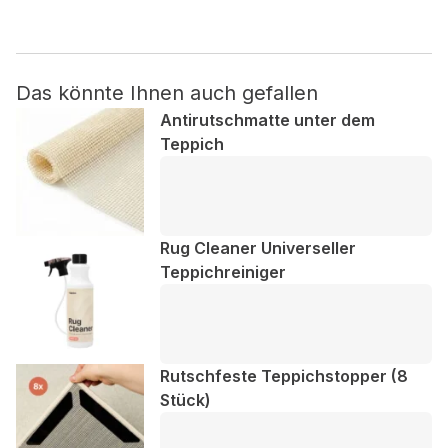
Nicht kategorisiert.
Das könnte Ihnen auch gefallen
Andere nicht kategorisierte Cookies sind solche, die
analysiert werden und noch keiner Kategorie zugeordnet
Antirutschmatte unter dem
wurden.
Teppich
Alle ablehnen
Meine Einstellungen speichern
Rug Cleaner Universeller
Teppichreiniger
Alle akzeptieren
Rutschfeste Teppichstopper (8
Stück)