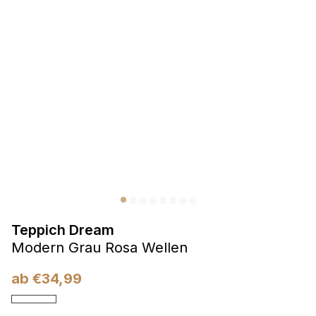
Präferenzen
Präferenz-Cookies ermöglichen es einer Website,
Informationen zu speichern, die die Art und Weise ändern,
wie die Website aussieht oder funktioniert, wie zum Beispiel
Ihre bevorzugte Sprache oder die Region, in der Sie sich
befinden.
Statistik
Statistik-Cookies helfen Website-Betreibern zu verstehen,
wie sich verschiedene Benutzer auf der Website verhalten,
indem sie anonyme Informationen sammeln und melden.
Teppich Dream
Marketing
Modern Grau Rosa Wellen
Marketing-Cookies werden verwendet, um Benutzer über
Websites hinweg zu verfolgen. Das Ziel ist es, Anzeigen
ab
€
34,99
anzuzeigen, die für den einzelnen Benutzer relevant und
ansprechend sind und somit wertvoller für Herausgeber und
Werbetreibende Dritter sind.