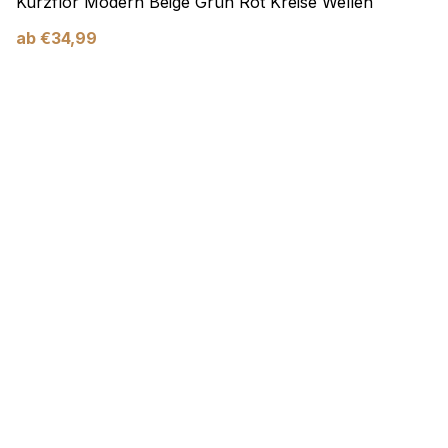
Kurzflor Modern Beige Grün Rot Kreise Wellen
ab
€
34,99