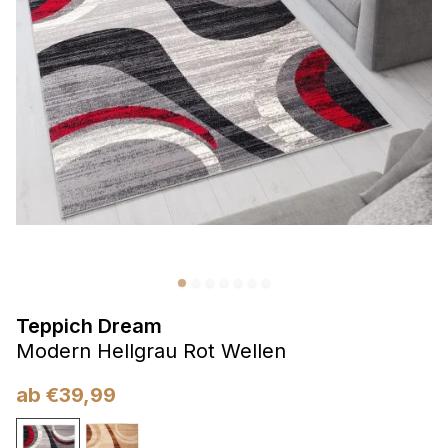
Präferenzen
Präferenz-Cookies ermöglichen es einer Website,
Informationen zu speichern, die die Art und Weise ändern,
wie die Website aussieht oder funktioniert, wie zum Beispiel
Ihre bevorzugte Sprache oder die Region, in der Sie sich
befinden.
Statistik
Statistik-Cookies helfen Website-Betreibern zu verstehen,
wie sich verschiedene Benutzer auf der Website verhalten,
indem sie anonyme Informationen sammeln und melden.
Teppich Dream
Marketing
Modern Hellgrau Rot Wellen
Marketing-Cookies werden verwendet, um Benutzer über
Websites hinweg zu verfolgen. Das Ziel ist es, Anzeigen
ab
€
39,99
anzuzeigen, die für den einzelnen Benutzer relevant und
ansprechend sind und somit wertvoller für Herausgeber und
Werbetreibende Dritter sind.