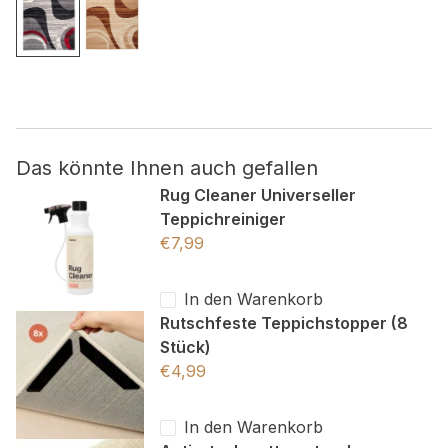
Nicht kategorisiert.
Andere nicht kategorisierte Cookies sind solche, die
analysiert werden und noch keiner Kategorie zugeordnet
wurden.
Das könnte Ihnen auch gefallen
Alle ablehnen
Rug Cleaner Universeller
Teppichreiniger
Meine Einstellungen speichern
€
7,99
Alle akzeptieren
In den Warenkorb
Rutschfeste Teppichstopper (8
Stück)
€
4,99
In den Warenkorb