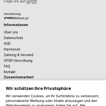
Folge uns auf:
Umsetzung
©
Webtom.pl
Informationen
Über uns
Datenschutz
AGB
Impressum
Zahlung & Versand
GPSR-Verordnung
FAQ
Kontakt
Zusammenarbeit
Für Blogger
Wir schätzen Ihre Privatsphäre
B2B-Zusammenarbeit
Unsere Teppiche
Wir verwenden Cookies, um Ihr Surferlebnis zu verbessern,
personalisierte Werbung oder Inhalte anzuzeigen und den
Moderne Teppiche
Websiteverkehr zu analysieren. Indem Sie auf „Alle