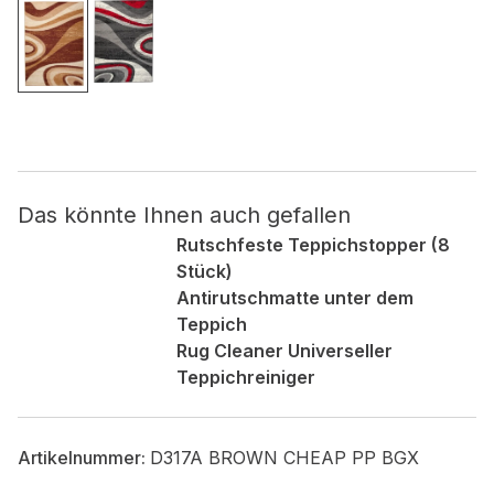
Nicht kategorisiert.
Andere nicht kategorisierte Cookies sind solche, die
analysiert werden und noch keiner Kategorie zugeordnet
wurden.
Das könnte Ihnen auch gefallen
Alle ablehnen
Rutschfeste Teppichstopper (8
Meine Einstellungen speichern
Stück)
Antirutschmatte unter dem
Alle akzeptieren
Teppich
Rug Cleaner Universeller
Teppichreiniger
Artikelnummer:
D317A BROWN CHEAP PP BGX