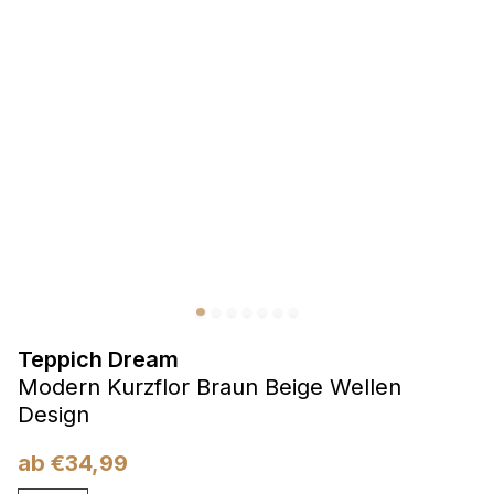
Präferenzen
Präferenz-Cookies ermöglichen es einer Website,
Informationen zu speichern, die die Art und Weise ändern,
wie die Website aussieht oder funktioniert, wie zum Beispiel
Ihre bevorzugte Sprache oder die Region, in der Sie sich
befinden.
Statistik
Statistik-Cookies helfen Website-Betreibern zu verstehen,
wie sich verschiedene Benutzer auf der Website verhalten,
indem sie anonyme Informationen sammeln und melden.
Teppich Dream
Marketing
Modern Kurzflor Braun Beige Wellen
Marketing-Cookies werden verwendet, um Benutzer über
Design
Websites hinweg zu verfolgen. Das Ziel ist es, Anzeigen
anzuzeigen, die für den einzelnen Benutzer relevant und
ab
€
34,99
ansprechend sind und somit wertvoller für Herausgeber und
Werbetreibende Dritter sind.