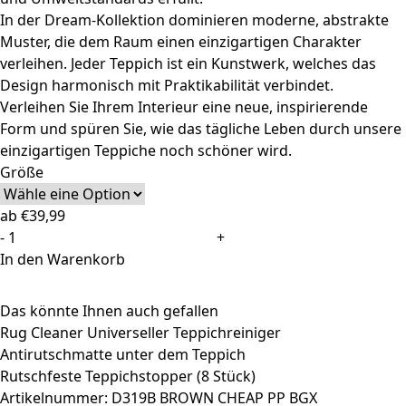
In der Dream-Kollektion dominieren moderne, abstrakte
Muster, die dem Raum einen einzigartigen Charakter
verleihen. Jeder Teppich ist ein Kunstwerk, welches das
Design harmonisch mit Praktikabilität verbindet.
Verleihen Sie Ihrem Interieur eine neue, inspirierende
Form und spüren Sie, wie das tägliche Leben durch unsere
einzigartigen Teppiche noch schöner wird.
Größe
ab
€
39,99
Teppich
-
+
Dream
In den Warenkorb
Modern
Kurzflor
Das könnte Ihnen auch gefallen
Creme
Rug Cleaner Universeller Teppichreiniger
Braun
Antirutschmatte unter dem Teppich
Meliert
Rutschfeste Teppichstopper (8 Stück)
Streifen
Artikelnummer:
D319B BROWN CHEAP PP BGX