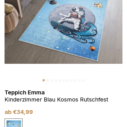
Präferenzen
Präferenz-Cookies ermöglichen es einer Website,
Informationen zu speichern, die die Art und Weise ändern,
wie die Website aussieht oder funktioniert, wie zum Beispiel
Ihre bevorzugte Sprache oder die Region, in der Sie sich
befinden.
Statistik
Statistik-Cookies helfen Website-Betreibern zu verstehen,
wie sich verschiedene Benutzer auf der Website verhalten,
indem sie anonyme Informationen sammeln und melden.
Teppich Emma
Marketing
Kinderzimmer Blau Kosmos Rutschfest
Marketing-Cookies werden verwendet, um Benutzer über
Websites hinweg zu verfolgen. Das Ziel ist es, Anzeigen
ab
€
34,99
anzuzeigen, die für den einzelnen Benutzer relevant und
ansprechend sind und somit wertvoller für Herausgeber und
Werbetreibende Dritter sind.