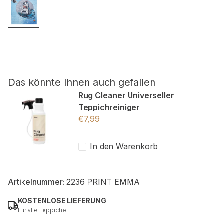
Nicht kategorisiert.
Andere nicht kategorisierte Cookies sind solche, die
analysiert werden und noch keiner Kategorie zugeordnet
wurden.
Das könnte Ihnen auch gefallen
Alle ablehnen
Rug Cleaner Universeller
Teppichreiniger
Meine Einstellungen speichern
€
7,99
Alle akzeptieren
In den Warenkorb
Artikelnummer:
2236 PRINT EMMA
KOSTENLOSE LIEFERUNG
Für alle Teppiche