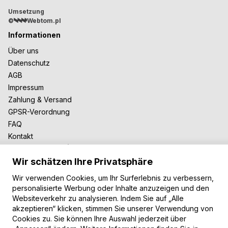
Umsetzung
©
Webtom.pl
Informationen
Über uns
Datenschutz
AGB
Impressum
Zahlung & Versand
GPSR-Verordnung
FAQ
Kontakt
Zusammenarbeit
Wir schätzen Ihre Privatsphäre
Für Blogger
B2B-Zusammenarbeit
Wir verwenden Cookies, um Ihr Surferlebnis zu verbessern,
Unsere Teppiche
personalisierte Werbung oder Inhalte anzuzeigen und den
Websiteverkehr zu analysieren. Indem Sie auf „Alle
Moderne Teppiche
akzeptieren“ klicken, stimmen Sie unserer Verwendung von
Vintage Teppiche
Cookies zu. Sie können Ihre Auswahl jederzeit über
Shaggy Teppiche