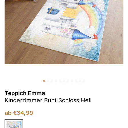
Präferenzen
Präferenz-Cookies ermöglichen es einer Website,
Informationen zu speichern, die die Art und Weise ändern,
wie die Website aussieht oder funktioniert, wie zum Beispiel
Ihre bevorzugte Sprache oder die Region, in der Sie sich
befinden.
Statistik
Statistik-Cookies helfen Website-Betreibern zu verstehen,
wie sich verschiedene Benutzer auf der Website verhalten,
indem sie anonyme Informationen sammeln und melden.
Teppich Emma
Marketing
Kinderzimmer Bunt Schloss Hell
Marketing-Cookies werden verwendet, um Benutzer über
Websites hinweg zu verfolgen. Das Ziel ist es, Anzeigen
ab
€
34,99
anzuzeigen, die für den einzelnen Benutzer relevant und
ansprechend sind und somit wertvoller für Herausgeber und
Werbetreibende Dritter sind.