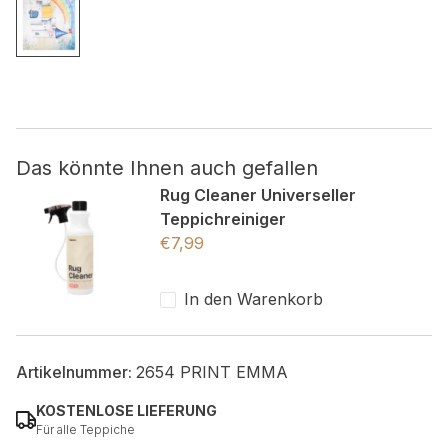
Nicht kategorisiert.
Andere nicht kategorisierte Cookies sind solche, die
analysiert werden und noch keiner Kategorie zugeordnet
wurden.
Das könnte Ihnen auch gefallen
Alle ablehnen
Rug Cleaner Universeller
Teppichreiniger
Meine Einstellungen speichern
€
7,99
Alle akzeptieren
In den Warenkorb
Artikelnummer:
2654 PRINT EMMA
KOSTENLOSE LIEFERUNG
Für alle Teppiche