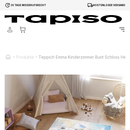
30 TAGE WIDERRUFSRECHT
KOSTENLOSER VERSAND
Wir verwenden Cookies, um Inhalte und Anzeigen zu
personalisieren, um Funktionen für soziale Medien anbieten
zu können und um unseren Traffic zu analysieren.
Außerdem geben wir Informationen über Ihre Verwendung
unserer Website an unsere Partner für soziale Medien,
Werbung und Analysen weiter. Diese Partner können diese
Produkte
Teppich Emma Kinderzimmer Bunt Schloss Hell
Informationen mit weiteren Daten zusammenführen, die Sie
ihnen bereitgestellt haben oder die sie im Rahmen Ihrer
Nutzung der Dienste gesammelt haben.
Notwendig
Notwendige Cookies sind erforderlich, um die
grundlegenden Funktionen dieser Website zu ermöglichen,
wie zum Beispiel das Bereitstellen eines sicheren Log-ins
oder das Anpassen Ihrer Zustimmungseinstellungen. Diese
Cookies speichern keine personenbezogenen Daten.