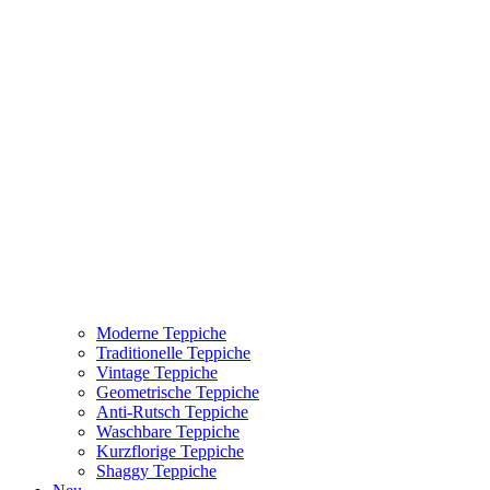
Moderne Teppiche
Traditionelle Teppiche
Vintage Teppiche
Geometrische Teppiche
Anti-Rutsch Teppiche
Waschbare Teppiche
Kurzflorige Teppiche
Shaggy Teppiche