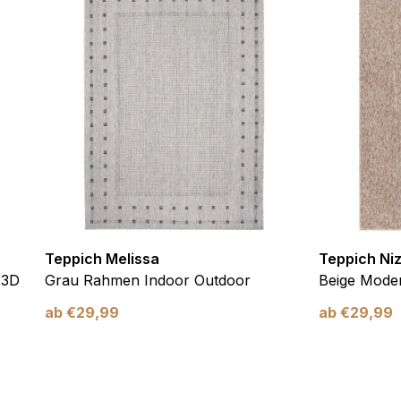
 eines sicheren Log-ins oder das Anpassen Ihrer Zustimmungseinste
nbezogenen Daten.
chen es einer Website, Informationen zu speichern, die die Art und
tioniert, wie zum Beispiel Ihre bevorzugte Sprache oder die Region,
ebsite-Betreibern zu verstehen, wie sich verschiedene Benutzer au
ationen sammeln und melden.
Teppich Melissa
Teppich Ni
 3D
Grau Rahmen Indoor Outdoor
Beige Moder
ab
€
29,99
ab
€
29,99
verwendet, um Benutzer über Websites hinweg zu verfolgen. Das Z
inzelnen Benutzer relevant und ansprechend sind und somit wertvol
d.
.