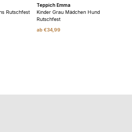
Teppich Emma
Teppi
ns Rutschfest
Kinder Grau Mädchen Hund
Kinde
Rutschfest
und H
ab
€
34,99
ab
€
3