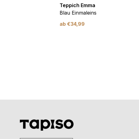
Emma
Teppich Emma
mer Blau Kosmos
Blau Einmaleins
utschfest
ab
€
34,99