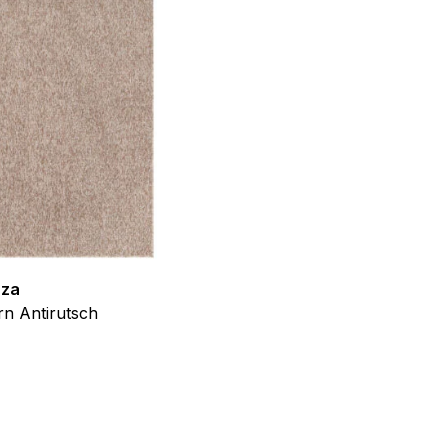
llungen. Diese Cookies
 Weise ändern, wie die
 in der Sie sich befinden.
f der Website verhalten,
zza
Teppich Shine
n Antirutsch
Creme Grau Gold Abstrakt Eff
ab
€
39,99
iel ist es, Anzeigen
ler für Herausgeber und