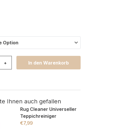
e Option
ma Kinderzimmer Grau Einhorn Rutschfest Menge
+
In den Warenkorb
te Ihnen auch gefallen
Rug Cleaner Universeller
Teppichreiniger
€
7,99