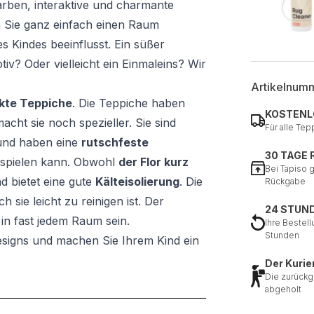
farben, interaktive und charmante
n Sie ganz einfach einen Raum
es Kindes beeinflusst. Ein süßer
v? Oder vielleicht ein Einmaleins? Wir
Artikelnum
kte Teppiche
. Die Teppiche haben
KOSTENL
acht sie noch spezieller. Sie sind
Für alle Tep
und haben eine
rutschfeste
30 TAGE
r spielen kann. Obwohl
der Flor kurz
Bei Tapiso 
d bietet eine gute
Kälteisolierung
. Die
Rückgabe
h sie leicht zu reinigen ist. Der
24 STUN
in fast jedem Raum sein.
Ihre Bestell
Stunden
signs und machen Sie Ihrem Kind ein
Der Kurie
Die zurückg
abgeholt