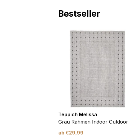
Andere nicht kategorisier
Bestseller
Alle ablehnen
utdoor
Teppich Melissa
Blau Blätter
Grau Rahmen Indoor Outdoor
ab
€
29,99