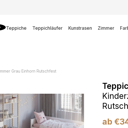
Teppiche
Teppichläufer
Kunstrasen
Zimmer
Far
mmer Grau Einhorn Rutschfest
Teppi
Kinder
Rutsch
ab
€
3