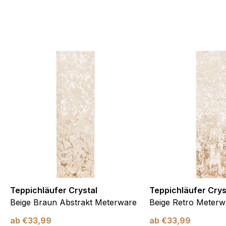
te Cookies sind solche, die analysiert werden und noch keiner Kate
Meine Einstellungen speichern
Teppichläufer Crystal
Teppichläufer Crys
Beige Braun Abstrakt Meterware
Beige Retro Meterw
ab
€
33,99
ab
€
33,99