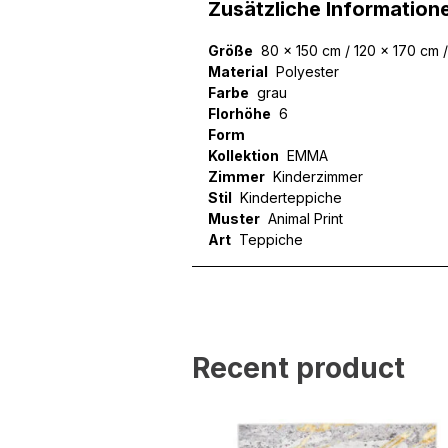
Zusätzliche Information
Größe
80 x 150 cm / 120 x 170 cm 
Material
Polyester
Farbe
grau
Florhöhe
6
Form
Kollektion
EMMA
Zimmer
Kinderzimmer
Stil
Kinderteppiche
Muster
Animal Print
Art
Teppiche
Wir verwenden Cookies, um
können und um unseren Tra
Website an unsere Partner
mit weiteren Daten zusamm
Dienste gesammelt haben.
Recent product
Notwendig
Notwendige Cookies sind e