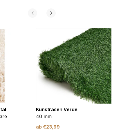
gorie zugeordnet wurden.
Alle akzeptieren
tal
Kunstrasen Verde
Kunst
are
40 mm
Braun
ab
€
23,99
ab
€
2