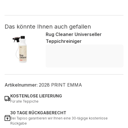
Nicht kategorisiert.
Das könnte Ihnen auch gefallen
Andere nicht kategorisierte Cookies sind solche, die
analysiert werden und noch keiner Kategorie zugeordnet
Rug Cleaner Universeller
wurden.
Teppichreiniger
Alle ablehnen
Meine Einstellungen speichern
Alle akzeptieren
Artikelnummer:
2028 PRINT EMMA
KOSTENLOSE LIEFERUNG
Für alle Teppiche
30 TAGE RÜCKGABERECHT
Bei Tapiso garantieren wir Ihnen eine 30-tägige kostenlose
Rückgabe