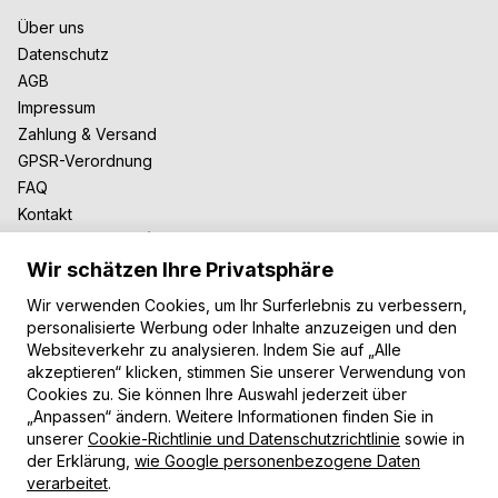
Über uns
Datenschutz
AGB
Impressum
Zahlung & Versand
GPSR-Verordnung
FAQ
Kontakt
Zusammenarbeit
Wir schätzen Ihre Privatsphäre
Für Blogger
B2B-Zusammenarbeit
Wir verwenden Cookies, um Ihr Surferlebnis zu verbessern,
Unsere Teppiche
personalisierte Werbung oder Inhalte anzuzeigen und den
Websiteverkehr zu analysieren. Indem Sie auf „Alle
Moderne Teppiche
akzeptieren“ klicken, stimmen Sie unserer Verwendung von
Vintage Teppiche
Cookies zu. Sie können Ihre Auswahl jederzeit über
Shaggy Teppiche
„Anpassen“ ändern. Weitere Informationen finden Sie in
Kinderteppiche
unserer
Cookie-Richtlinie und Datenschutzrichtlinie
sowie in
der Erklärung,
wie Google personenbezogene Daten
Zahlungsarten
verarbeitet
.