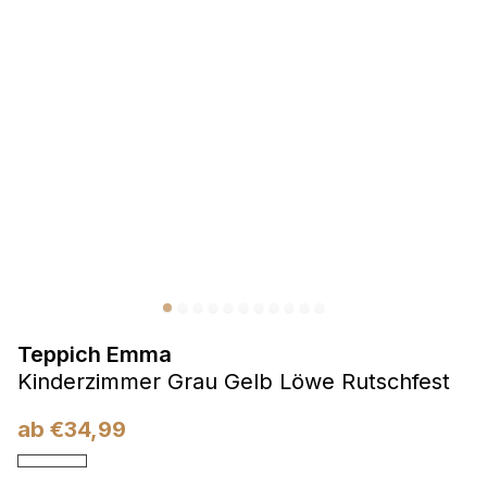
Präferenzen
Präferenz-Cookies ermöglichen es einer Website,
Informationen zu speichern, die die Art und Weise ändern,
wie die Website aussieht oder funktioniert, wie zum Beispiel
Ihre bevorzugte Sprache oder die Region, in der Sie sich
befinden.
Statistik
Statistik-Cookies helfen Website-Betreibern zu verstehen,
wie sich verschiedene Benutzer auf der Website verhalten,
indem sie anonyme Informationen sammeln und melden.
Teppich Emma
Marketing
Kinderzimmer Grau Gelb Löwe Rutschfest
Marketing-Cookies werden verwendet, um Benutzer über
Websites hinweg zu verfolgen. Das Ziel ist es, Anzeigen
ab
€
34,99
anzuzeigen, die für den einzelnen Benutzer relevant und
ansprechend sind und somit wertvoller für Herausgeber und
Werbetreibende Dritter sind.