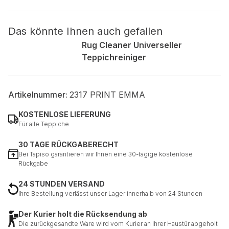
Nicht kategorisiert.
Das könnte Ihnen auch gefallen
Rug Cleaner Universeller
Andere nicht kategorisierte Cookies sind solche, die
Teppichreiniger
analysiert werden und noch keiner Kategorie zugeordnet
wurden.
Artikelnummer:
2317 PRINT EMMA
Alle ablehnen
KOSTENLOSE LIEFERUNG
Meine Einstellungen speichern
Für alle Teppiche
Alle akzeptieren
30 TAGE RÜCKGABERECHT
Bei Tapiso garantieren wir Ihnen eine 30-tägige kostenlose
Rückgabe
24 STUNDEN VERSAND
Ihre Bestellung verlässt unser Lager innerhalb von 24 Stunden
Der Kurier holt die Rücksendung ab
Die zurückgesandte Ware wird vom Kurier an Ihrer Haustür abgeholt