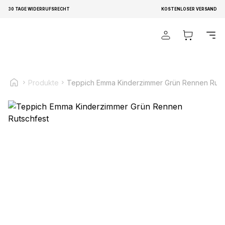
30 TAGE WIDERRUFSRECHT
KOSTENLOSER VERSAND
Wir verwenden Cookies, um Inhalte und Anzeigen zu
personalisieren, um Funktionen für soziale Medien anbieten
zu können und um unseren Traffic zu analysieren.
Außerdem geben wir Informationen über Ihre Verwendung
unserer Website an unsere Partner für soziale Medien,
Produkte
Teppich Emma Kinderzimmer Grün Rennen Ruts
Werbung und Analysen weiter. Diese Partner können diese
Informationen mit weiteren Daten zusammenführen, die Sie
ihnen bereitgestellt haben oder die sie im Rahmen Ihrer
Nutzung der Dienste gesammelt haben.
Notwendig
Notwendige Cookies sind erforderlich, um die
grundlegenden Funktionen dieser Website zu ermöglichen,
wie zum Beispiel das Bereitstellen eines sicheren Log-ins
oder das Anpassen Ihrer Zustimmungseinstellungen. Diese
Cookies speichern keine personenbezogenen Daten.