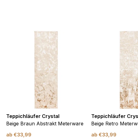
te Cookies sind solche, die analysiert werden und noch keiner Kate
Meine Einstellungen speichern
Teppichläufer Crystal
Teppichläufer Crys
Beige Braun Abstrakt Meterware
Beige Retro Meterw
ab
€
33,99
ab
€
33,99