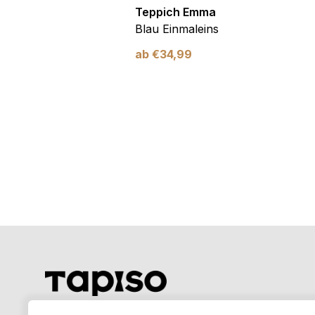
Emma
Teppich Emma
mer Blau Kosmos
Blau Einmaleins
utschfest
ab
€
34,99