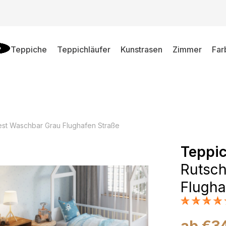
Teppiche
Teppichläufer
Kunstrasen
Zimmer
Far
st Waschbar Grau Flughafen Straße
Teppi
Rutsch
Flugha
ab
€
3