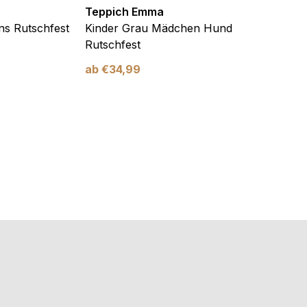
Teppich Emma
Teppi
ns Rutschfest
Kinder Grau Mädchen Hund
Kinde
Rutschfest
und H
ab
€
34,99
ab
€
3