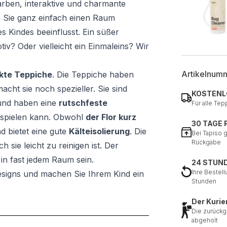
farben, interaktive und charmante
n Sie ganz einfach einen Raum
es Kindes beeinflusst. Ein süßer
v? Oder vielleicht ein Einmaleins? Wir
Artikelnum
kte Teppiche
. Die Teppiche haben
acht sie noch spezieller. Sie sind
KOSTENL
und haben eine
rutschfeste
Für alle Tep
r spielen kann. Obwohl
der Flor kurz
30 TAGE
d bietet eine gute
Kälteisolierung
. Die
Bei Tapiso 
Rückgabe
h sie leicht zu reinigen ist. Der
in fast jedem Raum sein.
24 STUN
Ihre Bestell
signs und machen Sie Ihrem Kind ein
Stunden
Der Kurie
Die zurückg
abgeholt