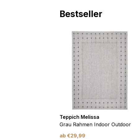
Andere nicht kategorisier
Bestseller
Alle ablehnen
utdoor
Teppich Melissa
Blau Blätter
Grau Rahmen Indoor Outdoor
ab
€
29,99