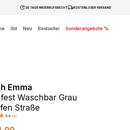
30 TAGE WIDERRUFSRECHT
KOSTENLOSER VERSAND
be
Stil
Neu
Bestseller
Sonderangebote %
ch Emma
fest Waschbar Grau
fen Straße
5.0
(
1
)
4,99