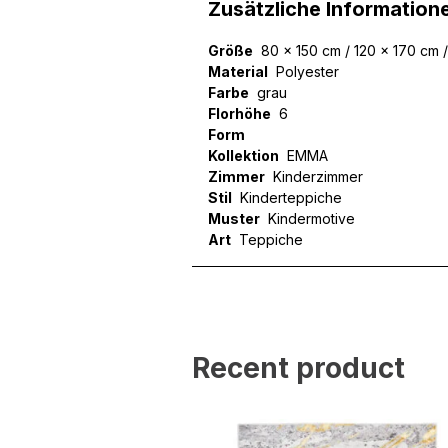
Zusätzliche Information
Größe
80 x 150 cm / 120 x 170 cm 
Material
Polyester
Farbe
grau
Florhöhe
6
Form
Kollektion
EMMA
Zimmer
Kinderzimmer
Stil
Kinderteppiche
Muster
Kindermotive
Art
Teppiche
Wir verwenden Cookies, um
können und um unseren Tra
Website an unsere Partner
mit weiteren Daten zusamm
Dienste gesammelt haben.
Recent product
Notwendig
Notwendige Cookies sind e