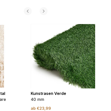
gorie zugeordnet wurden.
Alle akzeptieren
tal
Kunstrasen Verde
Kunst
are
40 mm
Braun
ab
€
23,99
ab
€
2