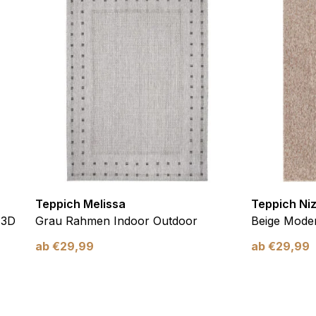
 eines sicheren Log-ins oder das Anpassen Ihrer Zustimmungseinste
nbezogenen Daten.
chen es einer Website, Informationen zu speichern, die die Art und
tioniert, wie zum Beispiel Ihre bevorzugte Sprache oder die Region,
ebsite-Betreibern zu verstehen, wie sich verschiedene Benutzer au
ationen sammeln und melden.
Teppich Melissa
Teppich Ni
 3D
Grau Rahmen Indoor Outdoor
Beige Moder
ab
€
29,99
ab
€
29,99
verwendet, um Benutzer über Websites hinweg zu verfolgen. Das Z
inzelnen Benutzer relevant und ansprechend sind und somit wertvol
d.
.