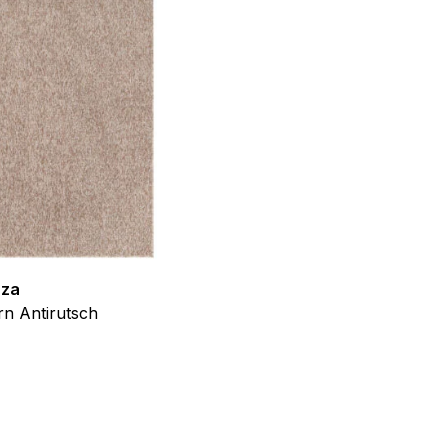
llungen. Diese Cookies
 Weise ändern, wie die
 in der Sie sich befinden.
f der Website verhalten,
zza
Teppich Shine
n Antirutsch
Creme Grau Gold Abstrakt Eff
ab
€
39,99
iel ist es, Anzeigen
ler für Herausgeber und