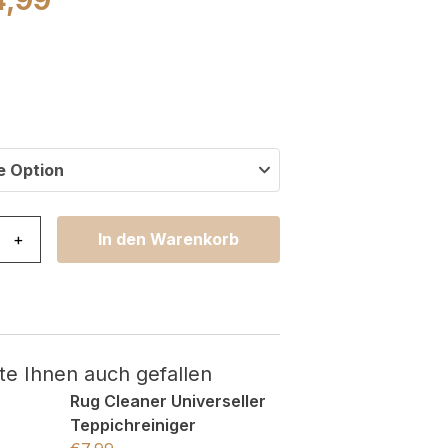
e Option
ma Rutschfest Waschbar Grau Flughafen Straße Menge
+
In den Warenkorb
te Ihnen auch gefallen
Rug Cleaner Universeller
Teppichreiniger