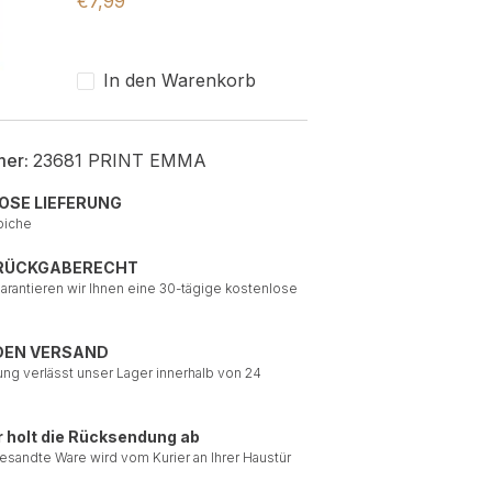
€
7,99
In den Warenkorb
mer:
23681 PRINT EMMA
OSE LIEFERUNG
piche
 RÜCKGABERECHT
garantieren wir Ihnen eine 30-tägige kostenlose
DEN VERSAND
ung verlässt unser Lager innerhalb von 24
r holt die Rücksendung ab
esandte Ware wird vom Kurier an Ihrer Haustür