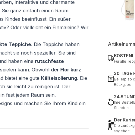
farben, interaktive und charmante
n Sie ganz einfach einen Raum
es Kindes beeinflusst. Ein süßer
v? Oder vielleicht ein Einmaleins? Wir
Artikelnum
kte Teppiche
. Die Teppiche haben
acht sie noch spezieller. Sie sind
KOSTENL
und haben eine
rutschfeste
Für alle Tep
r spielen kann. Obwohl
der Flor kurz
30 TAGE
d bietet eine gute
Kälteisolierung
. Die
Bei Tapiso 
Rückgabe
h sie leicht zu reinigen ist. Der
in fast jedem Raum sein.
24 STUN
Ihre Bestell
signs und machen Sie Ihrem Kind ein
Stunden
Der Kurie
Die zurückg
abgeholt