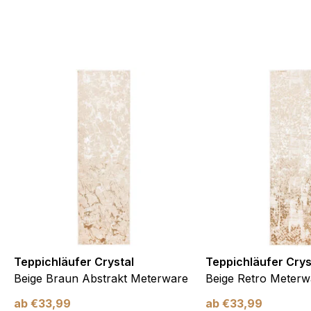
te Cookies sind solche, die analysiert werden und noch keiner Kate
Meine Einstellungen speichern
Teppichläufer Crystal
Teppichläufer Crys
Beige Braun Abstrakt Meterware
Beige Retro Meterw
ab
€
33,99
ab
€
33,99