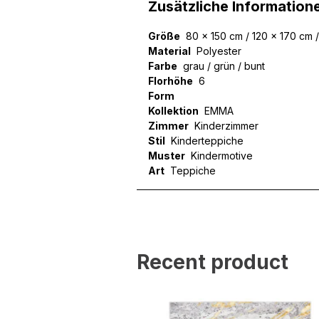
Zusätzliche Information
Größe
80 x 150 cm / 120 x 170 cm 
Material
Polyester
Farbe
grau / grün / bunt
Florhöhe
6
Form
Kollektion
EMMA
Zimmer
Kinderzimmer
Stil
Kinderteppiche
Muster
Kindermotive
Art
Teppiche
Wir verwenden Cookies, um
können und um unseren Tra
Website an unsere Partner
mit weiteren Daten zusamm
Dienste gesammelt haben.
Recent product
Notwendig
Notwendige Cookies sind e