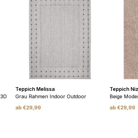
 eines sicheren Log-ins oder das Anpassen Ihrer Zustimmungseinste
nbezogenen Daten.
chen es einer Website, Informationen zu speichern, die die Art und
tioniert, wie zum Beispiel Ihre bevorzugte Sprache oder die Region,
ebsite-Betreibern zu verstehen, wie sich verschiedene Benutzer au
ationen sammeln und melden.
Teppich Melissa
Teppich Ni
 3D
Grau Rahmen Indoor Outdoor
Beige Moder
ab
€
29,99
ab
€
29,99
verwendet, um Benutzer über Websites hinweg zu verfolgen. Das Z
inzelnen Benutzer relevant und ansprechend sind und somit wertvol
d.
.