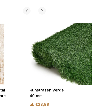
gorie zugeordnet wurden.
Alle akzeptieren
tal
Kunstrasen Verde
Kunst
are
40 mm
Braun
ab
€
23,99
ab
€
2