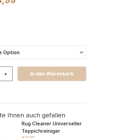
e Option
ma Rutschfest Waschbar Grün Grau Straße Menge
+
In den Warenkorb
te Ihnen auch gefallen
Rug Cleaner Universeller
Teppichreiniger