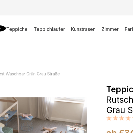
Teppiche
Teppichläufer
Kunstrasen
Zimmer
Far
st Waschbar Grün Grau Straße
Teppi
Rutsch
Grau S
ab
€
3