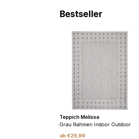
Andere nicht kategorisier
Bestseller
Alle ablehnen
utdoor
Teppich Melissa
Blau Blätter
Grau Rahmen Indoor Outdoor
ab
€
29,99