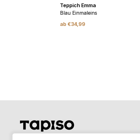
Emma
Teppich Emma
mer Blau Kosmos
Blau Einmaleins
utschfest
ab
€
34,99