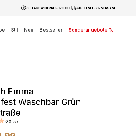
30 TAGE WIDERRUFSRECHT
KOSTENLOSER VERSAND
be
Stil
Neu
Bestseller
Sonderangebote %
ch Emma
fest Waschbar Grün
traße
0.0
(
0
)
4,99