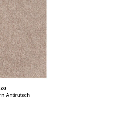
llungen. Diese Cookies
 Weise ändern, wie die
 in der Sie sich befinden.
f der Website verhalten,
zza
Teppich Shine
n Antirutsch
Creme Grau Gold Abstrakt Eff
ab
€
39,99
iel ist es, Anzeigen
ler für Herausgeber und