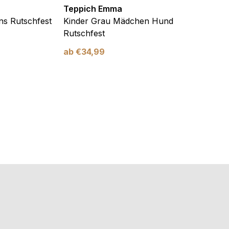
Teppich Emma
Teppi
ns Rutschfest
Kinder Grau Mädchen Hund
Kinde
Rutschfest
und H
ab
€
34,99
ab
€
3