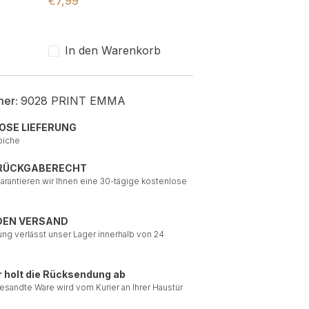
€
7,99
In den Warenkorb
mer:
9028 PRINT EMMA
OSE LIEFERUNG
piche
 RÜCKGABERECHT
garantieren wir Ihnen eine 30-tägige kostenlose
DEN VERSAND
ung verlässt unser Lager innerhalb von 24
r holt die Rücksendung ab
esandte Ware wird vom Kurier an Ihrer Haustür