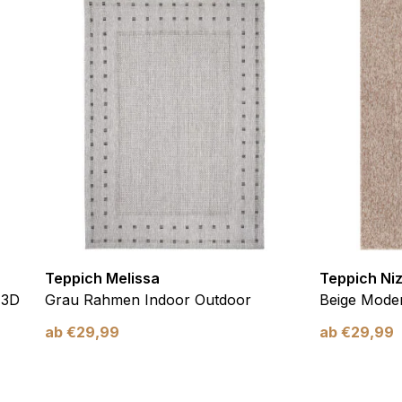
 eines sicheren Log-ins oder das Anpassen Ihrer Zustimmungseinste
nbezogenen Daten.
chen es einer Website, Informationen zu speichern, die die Art und
tioniert, wie zum Beispiel Ihre bevorzugte Sprache oder die Region,
ebsite-Betreibern zu verstehen, wie sich verschiedene Benutzer au
ationen sammeln und melden.
Teppich Melissa
Teppich Ni
 3D
Grau Rahmen Indoor Outdoor
Beige Moder
verwendet, um Benutzer über Websites hinweg zu verfolgen. Das Z
ab
€
29,99
ab
€
29,99
inzelnen Benutzer relevant und ansprechend sind und somit wertvol
d.