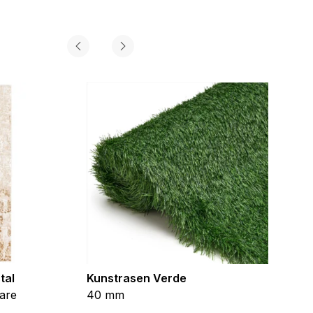
gorie zugeordnet wurden.
Alle akzeptieren
tal
Kunstrasen Verde
Kunst
are
40 mm
Braun