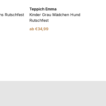
Teppich Emma
Teppi
ns Rutschfest
Kinder Grau Mädchen Hund
Kinde
Rutschfest
und H
ab
€
34,99
ab
€
3