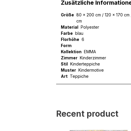
Zusätzliche Information
Größe
80 x 200 cm / 120 x 170 cm 
cm
Material
Polyester
Farbe
blau
Florhöhe
6
Form
Kollektion
EMMA
Zimmer
Kinderzimmer
Stil
Kinderteppiche
Muster
Kindermotive
Art
Teppiche
Wir verwenden Cookies, um
können und um unseren Tra
Website an unsere Partner
mit weiteren Daten zusamm
Dienste gesammelt haben.
Recent product
Notwendig
Notwendige Cookies sind e