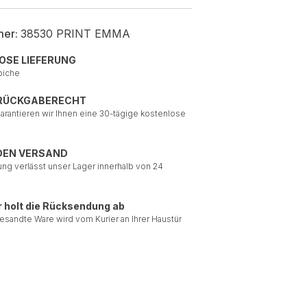
mer:
38530 PRINT EMMA
OSE LIEFERUNG
piche
 RÜCKGABERECHT
garantieren wir Ihnen eine 30-tägige kostenlose
DEN VERSAND
ung verlässt unser Lager innerhalb von 24
r holt die Rücksendung ab
esandte Ware wird vom Kurier an Ihrer Haustür