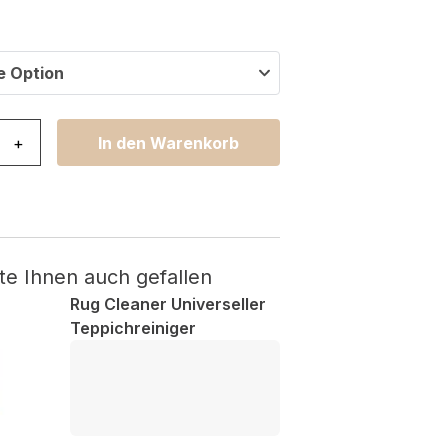
e Option
ma Rutschfest Waschbar Marineblau Game Over Menge
+
In den Warenkorb
te Ihnen auch gefallen
Rug Cleaner Universeller
Teppichreiniger