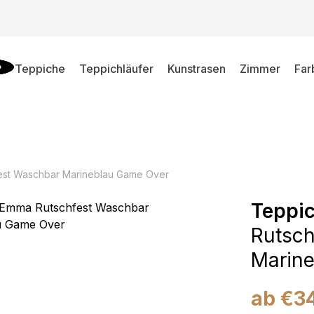
Teppiche
Teppichläufer
Kunstrasen
Zimmer
Far
est Waschbar Marineblau Game Over
Teppi
Rutsch
Marin
ab
€
3