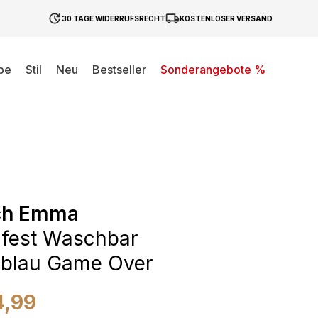
30 TAGE WIDERRUFSRECHT
KOSTENLOSER VERSAND
be
Stil
Neu
Bestseller
Sonderangebote %
ch Emma
fest Waschbar
eblau Game Over
4,99