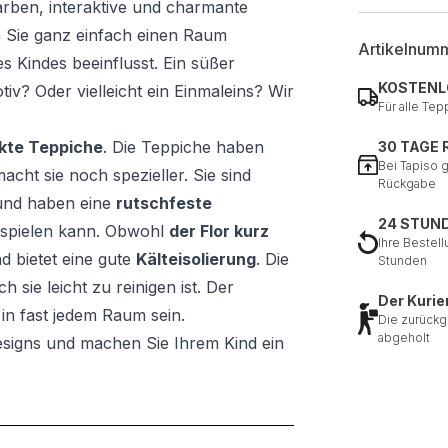
farben, interaktive und charmante
n Sie ganz einfach einen Raum
Artikelnum
es Kindes beeinflusst. Ein süßer
KOSTENL
v? Oder vielleicht ein Einmaleins? Wir
Für alle Tep
kte Teppiche
. Die Teppiche haben
30 TAGE
Bei Tapiso 
acht sie noch spezieller. Sie sind
Rückgabe
und haben eine
rutschfeste
24 STUN
r spielen kann. Obwohl
der Flor kurz
Ihre Bestell
d bietet eine gute
Kälteisolierung
. Die
Stunden
h sie leicht zu reinigen ist. Der
Der Kurie
in fast jedem Raum sein.
Die zurückg
abgeholt
signs und machen Sie Ihrem Kind ein