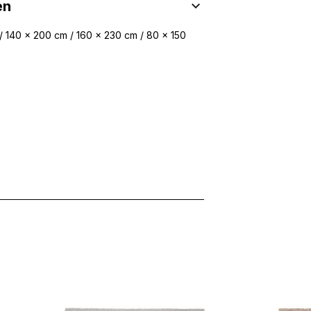
en
/ 140 x 200 cm / 160 x 230 cm / 80 x 150
 Inhalte und Anzeigen zu personalisieren, um Funktionen für sozia
ffic zu analysieren. Außerdem geben wir Informationen über Ihre
 für soziale Medien, Werbung und Analysen weiter. Diese Partner k
enführen, die Sie ihnen bereitgestellt haben oder die sie im Rahme
rforderlich, um die grundlegenden Funktionen dieser Website zu 