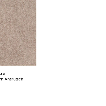
llungen. Diese Cookies
 Weise ändern, wie die
 in der Sie sich befinden.
f der Website verhalten,
zza
Teppich Shine
n Antirutsch
Creme Grau Gold Abstrakt Eff
iel ist es, Anzeigen
ab
€
39,99
ler für Herausgeber und