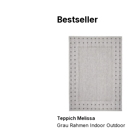
Nicht kategorisiert
Andere nicht kategorisier
Bestseller
Alle ablehnen
utdoor
Teppich Melissa
Blau Blätter
Grau Rahmen Indoor Outdoor