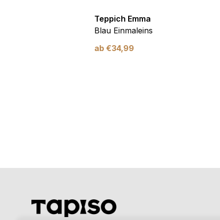
Emma
Teppich Emma
mer Blau Kosmos
Blau Einmaleins
utschfest
ab
€
34,99