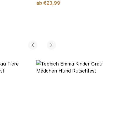
ab
€
23,99
ab
€
2