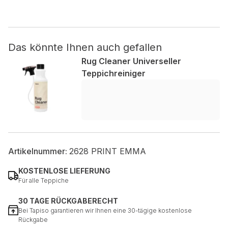
Nicht kategorisiert.
Das könnte Ihnen auch gefallen
Andere nicht kategorisierte Cookies sind solche, die
analysiert werden und noch keiner Kategorie zugeordnet
Rug Cleaner Universeller
wurden.
Teppichreiniger
Alle ablehnen
Meine Einstellungen speichern
Alle akzeptieren
Artikelnummer:
2628 PRINT EMMA
KOSTENLOSE LIEFERUNG
Für alle Teppiche
30 TAGE RÜCKGABERECHT
Bei Tapiso garantieren wir Ihnen eine 30-tägige kostenlose
Rückgabe