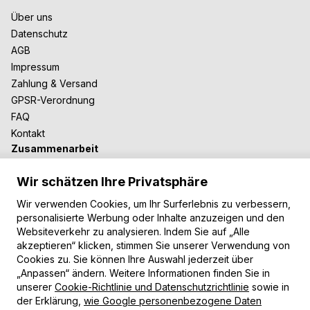
Über uns
Datenschutz
AGB
Impressum
Zahlung & Versand
GPSR-Verordnung
FAQ
Kontakt
Zusammenarbeit
Für Blogger
Wir schätzen Ihre Privatsphäre
B2B-Zusammenarbeit
Unsere Teppiche
Wir verwenden Cookies, um Ihr Surferlebnis zu verbessern,
personalisierte Werbung oder Inhalte anzuzeigen und den
Moderne Teppiche
Websiteverkehr zu analysieren. Indem Sie auf „Alle
Vintage Teppiche
akzeptieren“ klicken, stimmen Sie unserer Verwendung von
Shaggy Teppiche
Cookies zu. Sie können Ihre Auswahl jederzeit über
Kinderteppiche
„Anpassen“ ändern. Weitere Informationen finden Sie in
unserer
Cookie-Richtlinie und Datenschutzrichtlinie
sowie in
Zahlungsarten
der Erklärung,
wie Google personenbezogene Daten