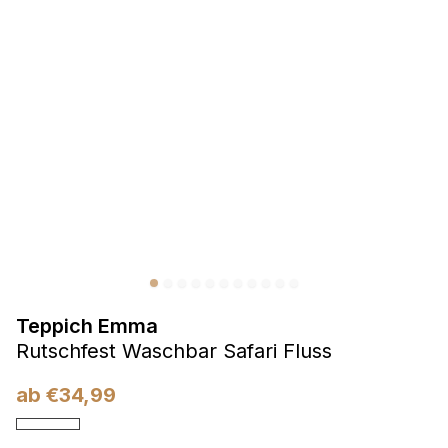
Präferenzen
Präferenz-Cookies ermöglichen es einer Website,
Informationen zu speichern, die die Art und Weise ändern,
wie die Website aussieht oder funktioniert, wie zum Beispiel
Ihre bevorzugte Sprache oder die Region, in der Sie sich
befinden.
Statistik
Statistik-Cookies helfen Website-Betreibern zu verstehen,
wie sich verschiedene Benutzer auf der Website verhalten,
indem sie anonyme Informationen sammeln und melden.
Teppich Emma
Marketing
Rutschfest Waschbar Safari Fluss
Marketing-Cookies werden verwendet, um Benutzer über
Websites hinweg zu verfolgen. Das Ziel ist es, Anzeigen
ab
€
34,99
anzuzeigen, die für den einzelnen Benutzer relevant und
ansprechend sind und somit wertvoller für Herausgeber und
Werbetreibende Dritter sind.