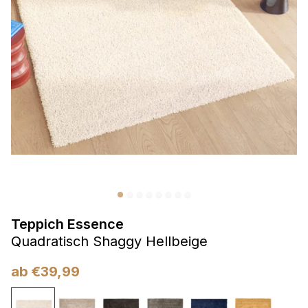
Präferenzen
Präferenz-Cookies ermöglichen es einer Website,
Informationen zu speichern, die die Art und Weise ändern,
wie die Website aussieht oder funktioniert, wie zum Beispiel
Ihre bevorzugte Sprache oder die Region, in der Sie sich
befinden.
Statistik
Statistik-Cookies helfen Website-Betreibern zu verstehen,
wie sich verschiedene Benutzer auf der Website verhalten,
indem sie anonyme Informationen sammeln und melden.
Teppich Essence
Marketing
Quadratisch Shaggy Hellbeige
Marketing-Cookies werden verwendet, um Benutzer über
Websites hinweg zu verfolgen. Das Ziel ist es, Anzeigen
ab
€
39,99
anzuzeigen, die für den einzelnen Benutzer relevant und
ansprechend sind und somit wertvoller für Herausgeber und
Werbetreibende Dritter sind.