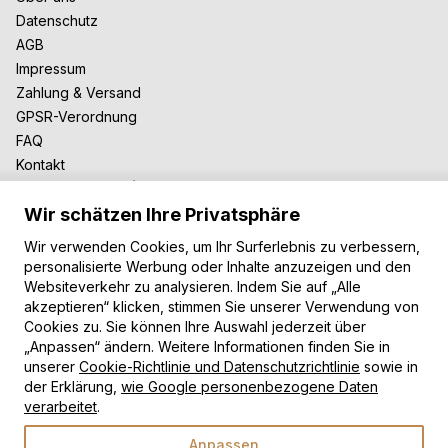
Datenschutz
AGB
Impressum
Zahlung & Versand
GPSR-Verordnung
FAQ
Kontakt
Zusammenarbeit
Wir schätzen Ihre Privatsphäre
Für Blogger
B2B-Zusammenarbeit
Wir verwenden Cookies, um Ihr Surferlebnis zu verbessern,
Unsere Teppiche
personalisierte Werbung oder Inhalte anzuzeigen und den
Websiteverkehr zu analysieren. Indem Sie auf „Alle
Moderne Teppiche
akzeptieren“ klicken, stimmen Sie unserer Verwendung von
Vintage Teppiche
Cookies zu. Sie können Ihre Auswahl jederzeit über
Shaggy Teppiche
„Anpassen“ ändern. Weitere Informationen finden Sie in
unserer
Cookie-Richtlinie und Datenschutzrichtlinie
sowie in
Kinderteppiche
der Erklärung,
wie Google personenbezogene Daten
Zahlungsarten
verarbeitet
.
Anpassen