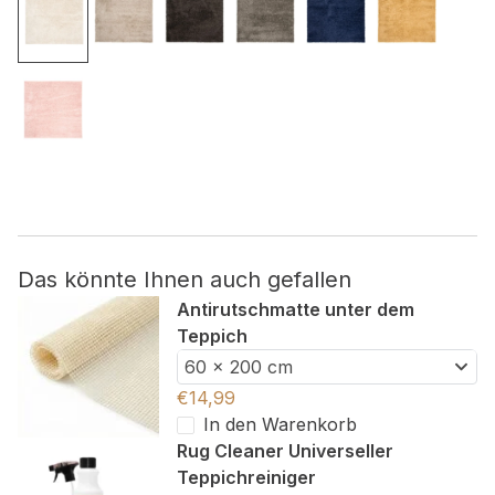
Nicht kategorisiert.
Andere nicht kategorisierte Cookies sind solche, die
analysiert werden und noch keiner Kategorie zugeordnet
wurden.
Alle ablehnen
Meine Einstellungen speichern
Das könnte Ihnen auch gefallen
Alle akzeptieren
Antirutschmatte unter dem
Teppich
60 x 200 cm
€
14,99
In den Warenkorb
Rug Cleaner Universeller
Teppichreiniger