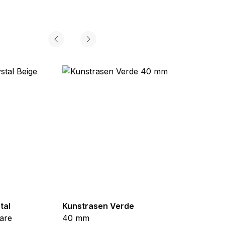
tal
Kunstrasen Verde
Kunst
are
40 mm
Braun