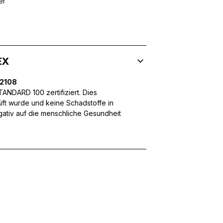
er
 Inhalte und Anzeigen zu personalisieren, um Funktionen für sozia
ffic zu analysieren. Außerdem geben wir Informationen über Ihre
 für soziale Medien, Werbung und Analysen weiter. Diese Partner k
enführen, die Sie ihnen bereitgestellt haben oder die sie im Rahme
EX
32108
NDARD 100 zertifiziert. Dies
üft wurde und keine Schadstoffe in
egativ auf die menschliche Gesundheit
rforderlich, um die grundlegenden Funktionen dieser Website zu 
 eines sicheren Log-ins oder das Anpassen Ihrer Zustimmungseinste
nbezogenen Daten.
chen es einer Website, Informationen zu speichern, die die Art und
tioniert, wie zum Beispiel Ihre bevorzugte Sprache oder die Region,