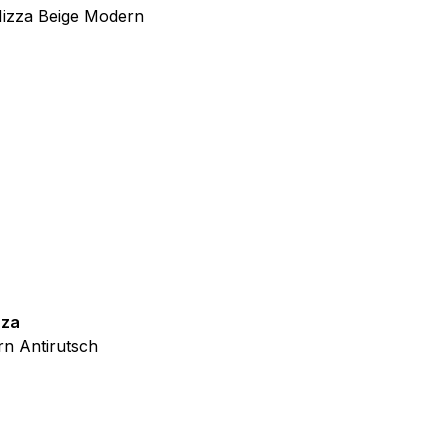
f der Website verhalten,
iel ist es, Anzeigen
ler für Herausgeber und
gorie zugeordnet wurden.
zza
Teppich Shine
Alle akzeptieren
n Antirutsch
Creme Grau Gold Abstrakt Eff
ab
€
39,99