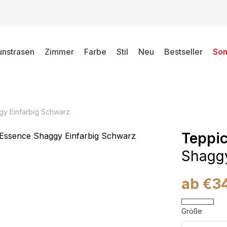
unstrasen
Zimmer
Farbe
Stil
Neu
Bestseller
Son
y Einfarbig Schwarz
Teppi
Shaggy
ab
€
3
Größe