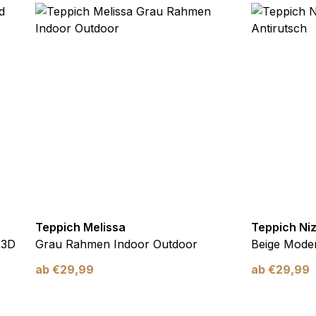
ebsite-Betreibern zu verstehen, wie sich verschiedene Benutzer au
ationen sammeln und melden.
verwendet, um Benutzer über Websites hinweg zu verfolgen. Das Z
inzelnen Benutzer relevant und ansprechend sind und somit wertvol
d.
.
te Cookies sind solche, die analysiert werden und noch keiner Kate
Teppich Melissa
Teppich Ni
Meine Einstellungen speichern
 3D
Grau Rahmen Indoor Outdoor
Beige Moder
ab
€
29,99
ab
€
29,99