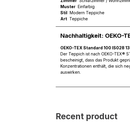
Zimmer
Schlafzimmer / Wohnzimm
Muster
Einfarbig
Stil
Modern Teppiche
Wir verwenden Cookies, um
Art
Teppiche
können und um unseren Tra
Website an unsere Partner
mit weiteren Daten zusamm
Nachhaltigkeit: OEKO-T
Dienste gesammelt haben.
OEKO-TEX Standard 100 IS028 1
Der Teppich ist nach OEKO-TEX® STA
Notwendig
bescheinigt, dass das Produkt gepr
Konzentrationen enthält, die sich n
Notwendige Cookies sind e
auswirken.
Beispiel das Bereitstellen
speichern keine persone
Präferenzen
Präferenz-Cookies ermögli
Website aussieht oder funk
Recent product
Statistik