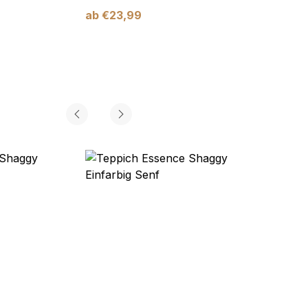
ab
€
23,99
ab
€
2