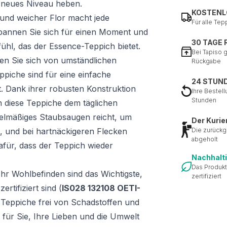
in neues Niveau heben.
KOSTENL
und weicher Flor macht jede
Für alle Tep
annen Sie sich für einen Moment und
30 TAGE
hl, das der Essence-Teppich bietet.
Bei Tapiso 
en Sie sich von umständlichen
Rückgabe
piche sind für eine einfache
24 STUN
. Dank ihrer robusten Konstruktion
Ihre Bestell
Stunden
n diese Teppiche dem täglichen
gelmäßiges Staubsaugen reicht, um
Der Kurie
 und bei hartnäckigeren Flecken
Die zurückg
abgeholt
afür, dass der Teppich wieder
Nachhalt
Das Produkt
hr Wohlbefinden sind das Wichtigste,
zertifiziert
tifiziert sind (
IS028 132108 OETI-
e Teppiche frei von Schadstoffen und
 für Sie, Ihre Lieben und die Umwelt