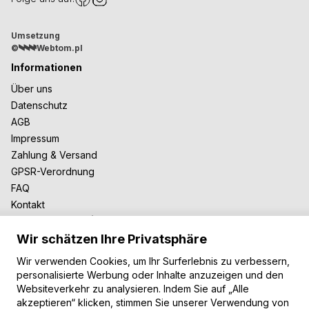
Umsetzung
©
Webtom.pl
Informationen
Über uns
Datenschutz
AGB
Impressum
Zahlung & Versand
GPSR-Verordnung
FAQ
Kontakt
Zusammenarbeit
Wir schätzen Ihre Privatsphäre
Für Blogger
B2B-Zusammenarbeit
Wir verwenden Cookies, um Ihr Surferlebnis zu verbessern,
Unsere Teppiche
personalisierte Werbung oder Inhalte anzuzeigen und den
Websiteverkehr zu analysieren. Indem Sie auf „Alle
Moderne Teppiche
akzeptieren“ klicken, stimmen Sie unserer Verwendung von