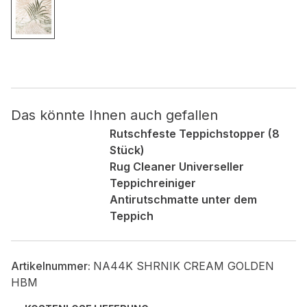
Nicht kategorisiert.
Andere nicht kategorisierte Cookies sind solche, die
analysiert werden und noch keiner Kategorie zugeordnet
wurden.
Das könnte Ihnen auch gefallen
Alle ablehnen
Rutschfeste Teppichstopper (8
Stück)
Meine Einstellungen speichern
Rug Cleaner Universeller
Teppichreiniger
Alle akzeptieren
Antirutschmatte unter dem
Teppich
Artikelnummer:
NA44K SHRNIK CREAM GOLDEN
HBM