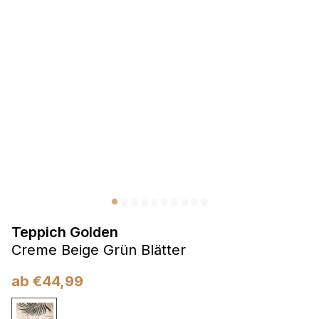
Präferenzen
Präferenz-Cookies ermöglichen es einer Website,
Informationen zu speichern, die die Art und Weise ändern,
wie die Website aussieht oder funktioniert, wie zum Beispiel
Ihre bevorzugte Sprache oder die Region, in der Sie sich
befinden.
Statistik
Statistik-Cookies helfen Website-Betreibern zu verstehen,
wie sich verschiedene Benutzer auf der Website verhalten,
indem sie anonyme Informationen sammeln und melden.
Teppich Golden
Marketing
Creme Beige Grün Blätter
Marketing-Cookies werden verwendet, um Benutzer über
Websites hinweg zu verfolgen. Das Ziel ist es, Anzeigen
ab
€
44,99
anzuzeigen, die für den einzelnen Benutzer relevant und
ansprechend sind und somit wertvoller für Herausgeber und
Werbetreibende Dritter sind.