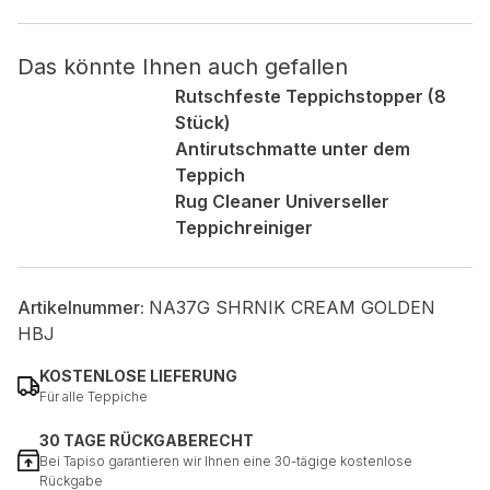
Nicht kategorisiert.
Das könnte Ihnen auch gefallen
Rutschfeste Teppichstopper (8
Andere nicht kategorisierte Cookies sind solche, die
Stück)
analysiert werden und noch keiner Kategorie zugeordnet
wurden.
Antirutschmatte unter dem
Teppich
Rug Cleaner Universeller
Alle ablehnen
Teppichreiniger
Meine Einstellungen speichern
Alle akzeptieren
Artikelnummer:
NA37G SHRNIK CREAM GOLDEN
HBJ
KOSTENLOSE LIEFERUNG
Für alle Teppiche
30 TAGE RÜCKGABERECHT
Bei Tapiso garantieren wir Ihnen eine 30-tägige kostenlose
Rückgabe