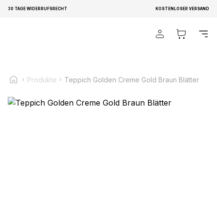
30 TAGE WIDERRUFSRECHT
KOSTENLOSER VERSAND
Wir verwenden Cookies, um Inhalte und Anzeigen zu
personalisieren, um Funktionen für soziale Medien anbieten
zu können und um unseren Traffic zu analysieren.
Außerdem geben wir Informationen über Ihre Verwendung
unserer Website an unsere Partner für soziale Medien,
Produkte
Teppich Golden Creme Gold Braun Blätter
Werbung und Analysen weiter. Diese Partner können diese
Informationen mit weiteren Daten zusammenführen, die Sie
ihnen bereitgestellt haben oder die sie im Rahmen Ihrer
Nutzung der Dienste gesammelt haben.
Notwendig
Notwendige Cookies sind erforderlich, um die
grundlegenden Funktionen dieser Website zu ermöglichen,
wie zum Beispiel das Bereitstellen eines sicheren Log-ins
oder das Anpassen Ihrer Zustimmungseinstellungen. Diese
Cookies speichern keine personenbezogenen Daten.