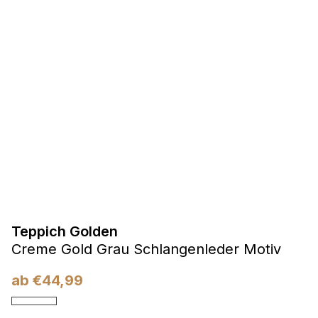
Präferenzen
Präferenz-Cookies ermöglichen es einer Website,
Informationen zu speichern, die die Art und Weise ändern,
wie die Website aussieht oder funktioniert, wie zum Beispiel
Ihre bevorzugte Sprache oder die Region, in der Sie sich
befinden.
Statistik
Statistik-Cookies helfen Website-Betreibern zu verstehen,
wie sich verschiedene Benutzer auf der Website verhalten,
indem sie anonyme Informationen sammeln und melden.
Teppich Golden
Marketing
Creme Gold Grau Schlangenleder Motiv
Marketing-Cookies werden verwendet, um Benutzer über
Websites hinweg zu verfolgen. Das Ziel ist es, Anzeigen
ab
€
44,99
anzuzeigen, die für den einzelnen Benutzer relevant und
ansprechend sind und somit wertvoller für Herausgeber und
Werbetreibende Dritter sind.