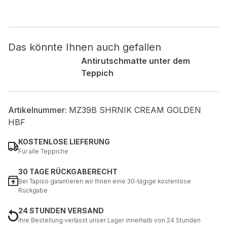
Nicht kategorisiert.
Das könnte Ihnen auch gefallen
Andere nicht kategorisierte Cookies sind solche, die
analysiert werden und noch keiner Kategorie zugeordnet
Antirutschmatte unter dem
wurden.
Teppich
Alle ablehnen
Artikelnummer:
MZ39B SHRNIK CREAM GOLDEN
Meine Einstellungen speichern
HBF
Alle akzeptieren
KOSTENLOSE LIEFERUNG
Für alle Teppiche
30 TAGE RÜCKGABERECHT
Bei Tapiso garantieren wir Ihnen eine 30-tägige kostenlose
Rückgabe
24 STUNDEN VERSAND
Ihre Bestellung verlässt unser Lager innerhalb von 24 Stunden