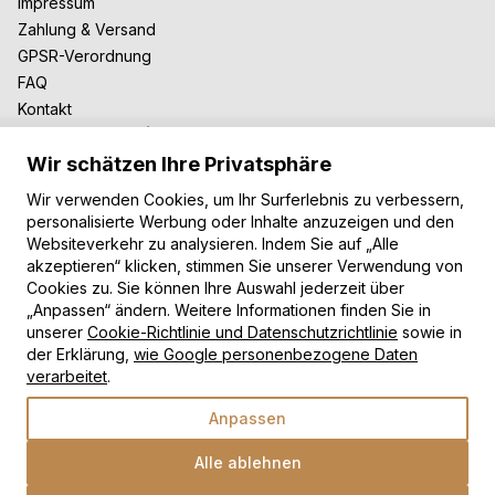
Impressum
Zahlung & Versand
GPSR-Verordnung
FAQ
Kontakt
Zusammenarbeit
Wir schätzen Ihre Privatsphäre
Für Blogger
B2B-Zusammenarbeit
Wir verwenden Cookies, um Ihr Surferlebnis zu verbessern,
Unsere Teppiche
personalisierte Werbung oder Inhalte anzuzeigen und den
Websiteverkehr zu analysieren. Indem Sie auf „Alle
Moderne Teppiche
akzeptieren“ klicken, stimmen Sie unserer Verwendung von
Vintage Teppiche
Cookies zu. Sie können Ihre Auswahl jederzeit über
Shaggy Teppiche
„Anpassen“ ändern. Weitere Informationen finden Sie in
Kinderteppiche
unserer
Cookie-Richtlinie und Datenschutzrichtlinie
sowie in
der Erklärung,
wie Google personenbezogene Daten
Zahlungsarten
verarbeitet
.
Anpassen
Alle ablehnen