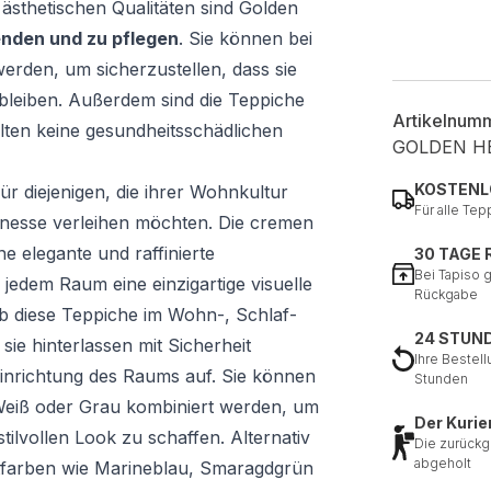
 ästhetischen Qualitäten sind Golden
nden und zu pflegen
. Sie können bei
erden, um sicherzustellen, dass sie
bleiben. Außerdem sind die Teppiche
Artikelnum
lten keine gesundheitsschädlichen
GOLDEN H
KOSTENL
für diejenigen, die ihrer Wohnkultur
Für alle Tep
nesse verleihen möchten. Die cremen
e elegante und raffinierte
30 TAGE
Bei Tapiso 
edem Raum eine einzigartige visuelle
Rückgabe
ob diese Teppiche im Wohn-, Schlaf-
24 STUN
sie hinterlassen mit Sicherheit
Ihre Bestell
inrichtung des Raums auf. Sie können
Stunden
 Weiß oder Grau kombiniert werden, um
Der Kurie
lvollen Look zu schaffen. Alternativ
Die zurückg
abgeholt
ntfarben wie Marineblau, Smaragdgrün