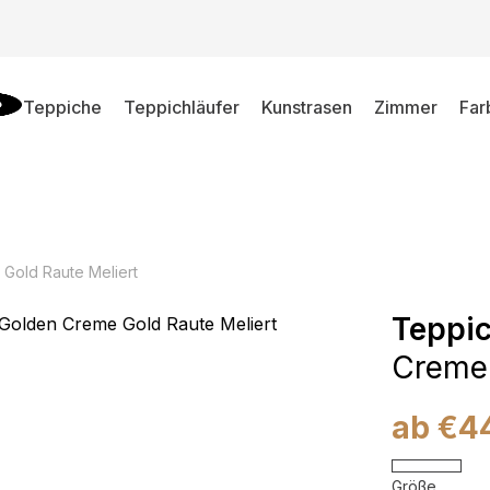
Teppiche
Teppichläufer
Kunstrasen
Zimmer
Far
Gold Raute Meliert
Teppi
Creme 
ab
€
4
Größe