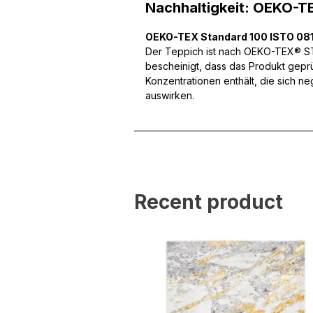
Nachhaltigkeit: OEKO-T
können und um unseren Tra
Website an unsere Partner
mit weiteren Daten zusamm
OEKO-TEX Standard 100 ISTO 081
Dienste gesammelt haben.
Der Teppich ist nach OEKO-TEX® STA
bescheinigt, dass das Produkt gepr
Konzentrationen enthält, die sich n
Notwendig
auswirken.
Notwendige Cookies sind e
Beispiel das Bereitstellen
speichern keine persone
Präferenzen
Recent product
Präferenz-Cookies ermögli
Website aussieht oder funk
Statistik
Statistik-Cookies helfen W
indem sie anonyme Inform