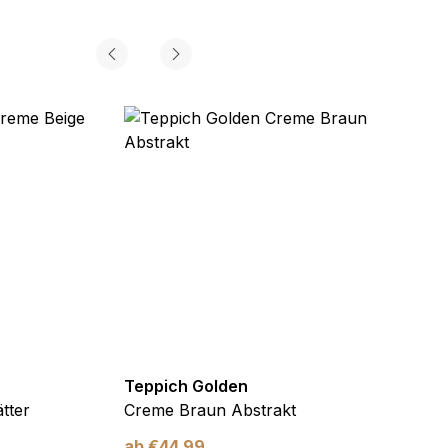
Teppich Golden
Teppi
tter
Creme Braun Abstrakt
Creme
ab
€
44,99
ab
€
4