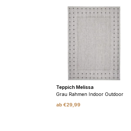
utdoor
Teppich Melissa
Blau Blätter
Grau Rahmen Indoor Outdoor
ab
€
29,99