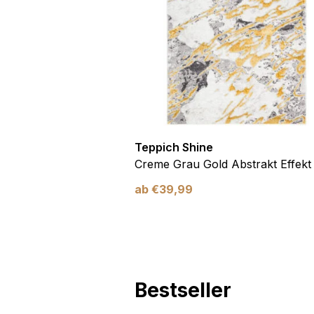
Marketing
Marketing-Cookies werden 
anzuzeigen, die für den e
Werbetreibende Dritter sin
Nicht kategorisiert
Andere nicht kategorisier
Teppich Shine
Antirutsch
Creme Grau Gold Abstrakt Effekt
Alle ablehnen
ab
€
39,99
Bestseller