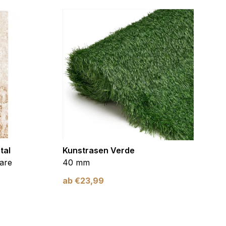
tal
Kunstrasen Verde
Kunst
are
40 mm
Braun
ab
€
23,99
ab
€
2