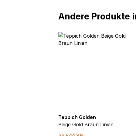
Andere Produkte in
olden
Teppich Golden
 Beige Blätter
Beige Gold Braun Linien
ab
€
44,99