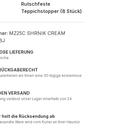
Rutschfeste
Teppichstopper (8 Stück)
mer:
MZ25C SHRNIK CREAM
BJ
OSE LIEFERUNG
piche
 RÜCKGABERECHT
garantieren wir Ihnen eine 30-tägige kostenlose
DEN VERSAND
ung verlässt unser Lager innerhalb von 24
r holt die Rücksendung ab
esandte Ware wird vom Kurier an Ihrer Haustür