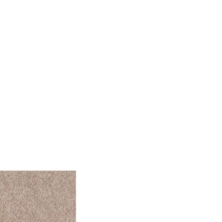
 Verwendung unserer
önnen diese Informationen
n Ihrer Nutzung der
ermöglichen, wie zum
llungen. Diese Cookies
 Weise ändern, wie die
 in der Sie sich befinden.
f der Website verhalten,