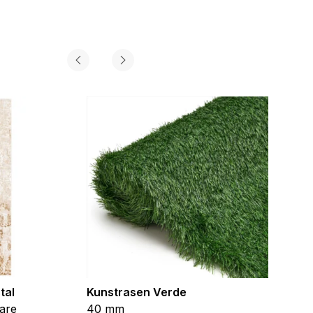
tal
Kunstrasen Verde
Kunst
are
40 mm
Braun