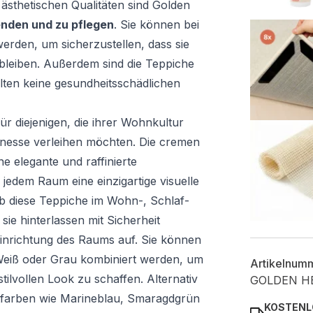
 ästhetischen Qualitäten sind Golden
nden und zu pflegen
. Sie können bei
erden, um sicherzustellen, dass sie
bleiben. Außerdem sind die Teppiche
lten keine gesundheitsschädlichen
für diejenigen, die ihrer Wohnkultur
nesse verleihen möchten. Die cremen
e elegante und raffinierte
edem Raum eine einzigartige visuelle
ob diese Teppiche im Wohn-, Schlaf-
sie hinterlassen mit Sicherheit
inrichtung des Raums auf. Sie können
 Weiß oder Grau kombiniert werden, um
Artikelnum
lvollen Look zu schaffen. Alternativ
GOLDEN H
ntfarben wie Marineblau, Smaragdgrün
KOSTENL