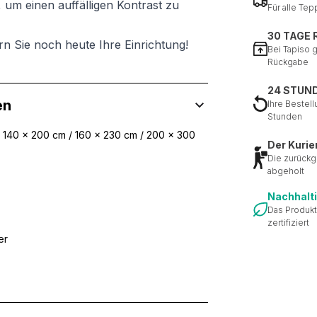
 um einen auffälligen Kontrast zu
Für alle Tep
30 TAGE
rn Sie noch heute Ihre Einrichtung!
Bei Tapiso 
Rückgabe
24 STUN
en
Ihre Bestell
Stunden
/ 140 x 200 cm / 160 x 230 cm / 200 x 300
Der Kurie
Die zurückg
abgeholt
Nachhalt
Das Produkt
zertifiziert
er