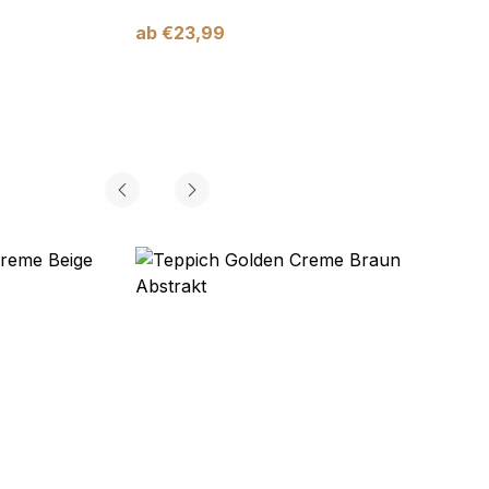
ab
€
23,99
ab
€
2