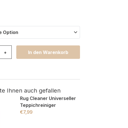
e Option
lden Grau Gold Braun Linien Menge
+
In den Warenkorb
te Ihnen auch gefallen
Rug Cleaner Universeller
Teppichreiniger
€
7,99