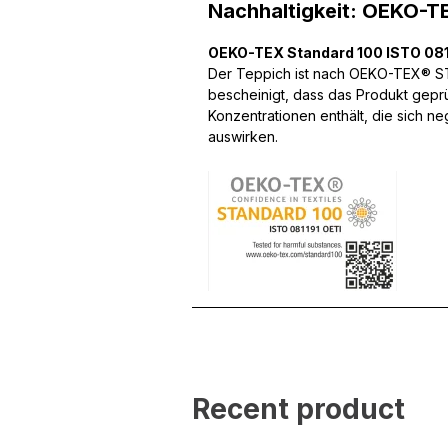
Nachhaltigkeit: OEKO-T
Wir verwenden Cookies, um
OEKO-TEX Standard 100 ISTO 081
können und um unseren Tra
Der Teppich ist nach OEKO-TEX® STA
Website an unsere Partner
bescheinigt, dass das Produkt gepr
mit weiteren Daten zusamm
Konzentrationen enthält, die sich n
Dienste gesammelt haben.
auswirken.
Notwendig
Notwendige Cookies sind e
Beispiel das Bereitstellen
speichern keine persone
Präferenzen
Präferenz-Cookies ermögli
Website aussieht oder funk
Recent product
Statistik