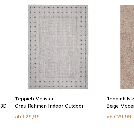
ebsite-Betreibern zu verstehen, wie sich verschiedene Benutzer au
ationen sammeln und melden.
verwendet, um Benutzer über Websites hinweg zu verfolgen. Das Z
inzelnen Benutzer relevant und ansprechend sind und somit wertvol
d.
.
te Cookies sind solche, die analysiert werden und noch keiner Kate
Meine Einstellungen speichern
Teppich Melissa
Teppich Ni
 3D
Grau Rahmen Indoor Outdoor
Beige Moder
ab
€
29,99
ab
€
29,99