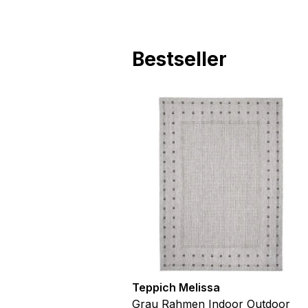
Bestseller
utdoor
Teppich Melissa
Blau Blätter
Grau Rahmen Indoor Outdoor