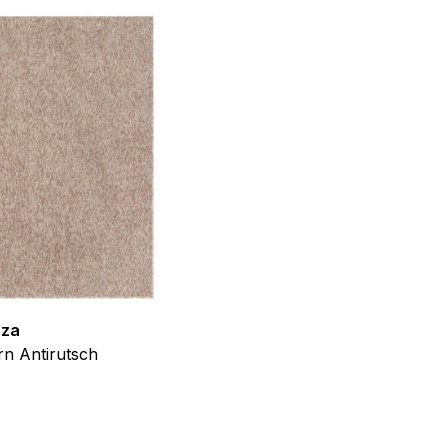
f der Website verhalten,
iel ist es, Anzeigen
ler für Herausgeber und
gorie zugeordnet wurden.
Alle akzeptieren
zza
Teppich Shine
n Antirutsch
Creme Grau Gold Abstrakt Eff
ab
€
39,99