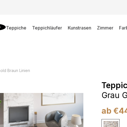
Teppiche
Teppichläufer
Kunstrasen
Zimmer
Far
old Braun Linien
Teppi
Grau G
ab
€
4