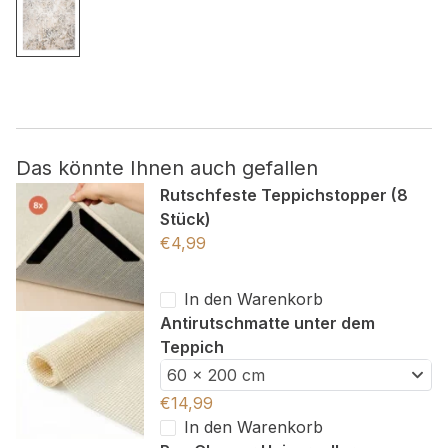
Nicht kategorisiert.
Andere nicht kategorisierte Cookies sind solche, die
analysiert werden und noch keiner Kategorie zugeordnet
wurden.
Das könnte Ihnen auch gefallen
Alle ablehnen
Rutschfeste Teppichstopper (8
Stück)
Meine Einstellungen speichern
€
4,99
Alle akzeptieren
In den Warenkorb
Antirutschmatte unter dem
Teppich
60 x 200 cm
€
14,99
In den Warenkorb