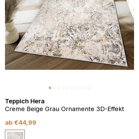
Präferenzen
Präferenz-Cookies ermöglichen es einer Website,
Informationen zu speichern, die die Art und Weise ändern,
wie die Website aussieht oder funktioniert, wie zum Beispiel
Ihre bevorzugte Sprache oder die Region, in der Sie sich
befinden.
Statistik
Statistik-Cookies helfen Website-Betreibern zu verstehen,
wie sich verschiedene Benutzer auf der Website verhalten,
indem sie anonyme Informationen sammeln und melden.
Teppich Hera
Marketing
Creme Beige Grau Ornamente 3D-Effekt
Marketing-Cookies werden verwendet, um Benutzer über
Websites hinweg zu verfolgen. Das Ziel ist es, Anzeigen
ab
€
44,99
anzuzeigen, die für den einzelnen Benutzer relevant und
ansprechend sind und somit wertvoller für Herausgeber und
Werbetreibende Dritter sind.