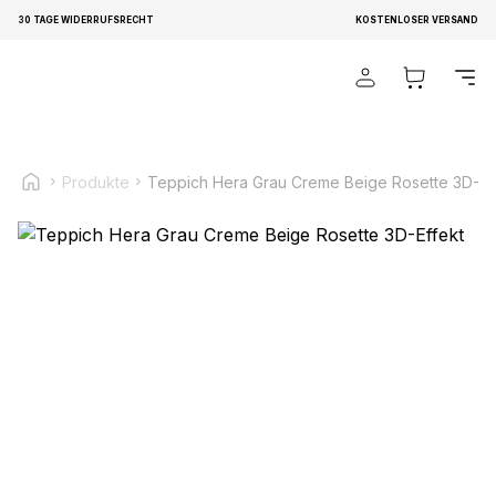
30 TAGE WIDERRUFSRECHT
KOSTENLOSER VERSAND
Wir verwenden Cookies, um Inhalte und Anzeigen zu
personalisieren, um Funktionen für soziale Medien anbieten
zu können und um unseren Traffic zu analysieren.
Außerdem geben wir Informationen über Ihre Verwendung
unserer Website an unsere Partner für soziale Medien,
Produkte
Teppich Hera Grau Creme Beige Rosette 3D-Ef
Werbung und Analysen weiter. Diese Partner können diese
Informationen mit weiteren Daten zusammenführen, die Sie
ihnen bereitgestellt haben oder die sie im Rahmen Ihrer
Nutzung der Dienste gesammelt haben.
Notwendig
Notwendige Cookies sind erforderlich, um die
grundlegenden Funktionen dieser Website zu ermöglichen,
wie zum Beispiel das Bereitstellen eines sicheren Log-ins
oder das Anpassen Ihrer Zustimmungseinstellungen. Diese
Cookies speichern keine personenbezogenen Daten.