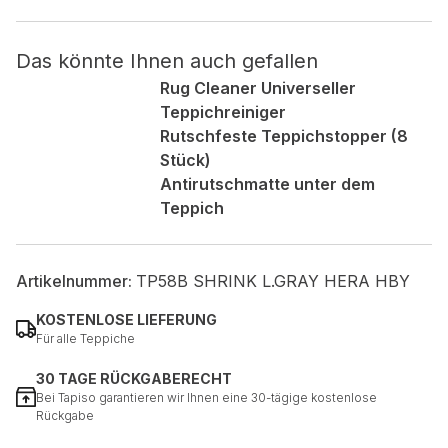
Nicht kategorisiert.
Das könnte Ihnen auch gefallen
Rug Cleaner Universeller
Andere nicht kategorisierte Cookies sind solche, die
Teppichreiniger
analysiert werden und noch keiner Kategorie zugeordnet
wurden.
Rutschfeste Teppichstopper (8
Stück)
Antirutschmatte unter dem
Alle ablehnen
Teppich
Meine Einstellungen speichern
Alle akzeptieren
Artikelnummer:
TP58B SHRINK L.GRAY HERA HBY
KOSTENLOSE LIEFERUNG
Für alle Teppiche
30 TAGE RÜCKGABERECHT
Bei Tapiso garantieren wir Ihnen eine 30-tägige kostenlose
Rückgabe