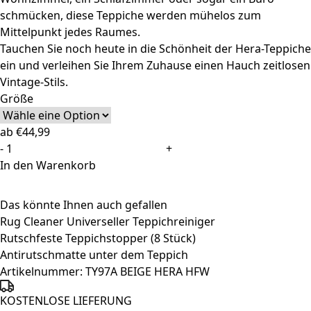
schmücken, diese Teppiche werden mühelos zum
Mittelpunkt jedes Raumes.
Tauchen Sie noch heute in die Schönheit der Hera-Teppiche
ein und verleihen Sie Ihrem Zuhause einen Hauch zeitlosen
Vintage-Stils.
Größe
ab
€
44,99
Teppich
-
+
Hera
In den Warenkorb
Vintage
Beige
Das könnte Ihnen auch gefallen
Creme
Rug Cleaner Universeller Teppichreiniger
Meliert
Rutschfeste Teppichstopper (8 Stück)
3D-
Antirutschmatte unter dem Teppich
Effekt
Artikelnummer:
TY97A BEIGE HERA HFW
Menge
KOSTENLOSE LIEFERUNG