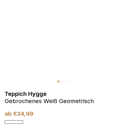
Präferenzen
Präferenz-Cookies ermöglichen es einer Website,
Informationen zu speichern, die die Art und Weise ändern,
wie die Website aussieht oder funktioniert, wie zum Beispiel
Ihre bevorzugte Sprache oder die Region, in der Sie sich
befinden.
Statistik
Statistik-Cookies helfen Website-Betreibern zu verstehen,
wie sich verschiedene Benutzer auf der Website verhalten,
indem sie anonyme Informationen sammeln und melden.
Teppich Hygge
Marketing
Gebrochenes Weiß Geometrisch
Marketing-Cookies werden verwendet, um Benutzer über
Websites hinweg zu verfolgen. Das Ziel ist es, Anzeigen
ab
€
34,99
anzuzeigen, die für den einzelnen Benutzer relevant und
ansprechend sind und somit wertvoller für Herausgeber und
Werbetreibende Dritter sind.