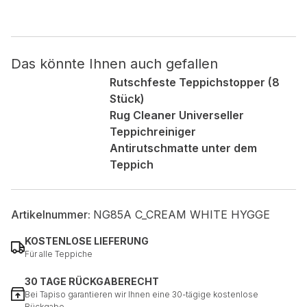
Nicht kategorisiert.
Das könnte Ihnen auch gefallen
Andere nicht kategorisierte Cookies sind solche, die
analysiert werden und noch keiner Kategorie zugeordnet
Rutschfeste Teppichstopper (8
wurden.
Stück)
Rug Cleaner Universeller
Teppichreiniger
Alle ablehnen
Antirutschmatte unter dem
Meine Einstellungen speichern
Teppich
Alle akzeptieren
Artikelnummer:
NG85A C_CREAM WHITE HYGGE
KOSTENLOSE LIEFERUNG
Für alle Teppiche
30 TAGE RÜCKGABERECHT
Bei Tapiso garantieren wir Ihnen eine 30-tägige kostenlose
Rückgabe