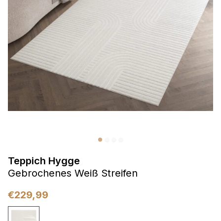
Präferenzen
Präferenz-Cookies ermöglichen es einer Website,
Informationen zu speichern, die die Art und Weise ändern,
wie die Website aussieht oder funktioniert, wie zum Beispiel
Ihre bevorzugte Sprache oder die Region, in der Sie sich
befinden.
Statistik
Statistik-Cookies helfen Website-Betreibern zu verstehen,
wie sich verschiedene Benutzer auf der Website verhalten,
indem sie anonyme Informationen sammeln und melden.
Teppich Hygge
Marketing
Gebrochenes Weiß Streifen
Marketing-Cookies werden verwendet, um Benutzer über
Websites hinweg zu verfolgen. Das Ziel ist es, Anzeigen
€
229,99
anzuzeigen, die für den einzelnen Benutzer relevant und
ansprechend sind und somit wertvoller für Herausgeber und
Werbetreibende Dritter sind.