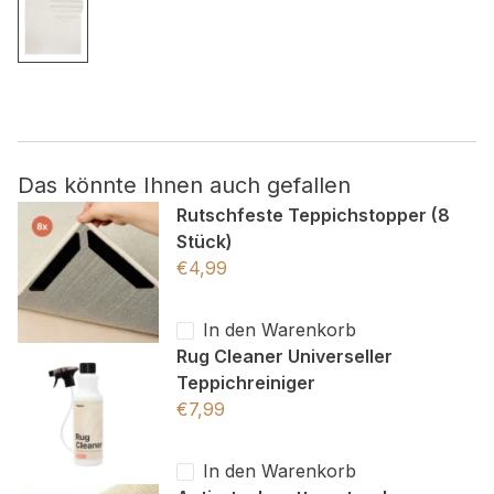
Nicht kategorisiert.
Andere nicht kategorisierte Cookies sind solche, die
analysiert werden und noch keiner Kategorie zugeordnet
wurden.
Das könnte Ihnen auch gefallen
Alle ablehnen
Rutschfeste Teppichstopper (8
Stück)
Meine Einstellungen speichern
€
4,99
Alle akzeptieren
In den Warenkorb
Rug Cleaner Universeller
Teppichreiniger
€
7,99
In den Warenkorb