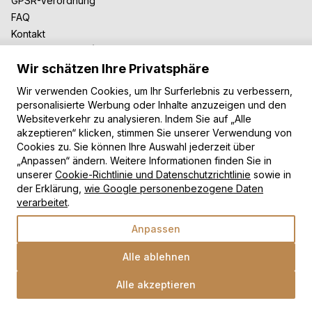
GPSR-Verordnung
FAQ
Kontakt
Zusammenarbeit
Wir schätzen Ihre Privatsphäre
Für Blogger
B2B-Zusammenarbeit
Wir verwenden Cookies, um Ihr Surferlebnis zu verbessern,
Unsere Teppiche
personalisierte Werbung oder Inhalte anzuzeigen und den
Websiteverkehr zu analysieren. Indem Sie auf „Alle
Moderne Teppiche
akzeptieren“ klicken, stimmen Sie unserer Verwendung von
Vintage Teppiche
Cookies zu. Sie können Ihre Auswahl jederzeit über
Shaggy Teppiche
„Anpassen“ ändern. Weitere Informationen finden Sie in
unserer
Cookie-Richtlinie und Datenschutzrichtlinie
sowie in
Kinderteppiche
der Erklärung,
wie Google personenbezogene Daten
Zahlungsarten
verarbeitet
.
Anpassen
Alle ablehnen
Alle akzeptieren
Wähle eine Option
Copyright © 2026 TAPISO