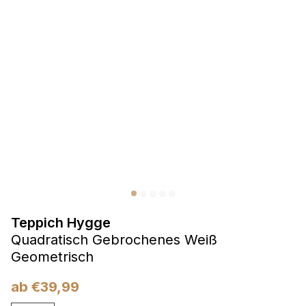
Präferenzen
Präferenz-Cookies ermöglichen es einer Website,
Informationen zu speichern, die die Art und Weise ändern,
wie die Website aussieht oder funktioniert, wie zum Beispiel
Ihre bevorzugte Sprache oder die Region, in der Sie sich
befinden.
Statistik
Statistik-Cookies helfen Website-Betreibern zu verstehen,
wie sich verschiedene Benutzer auf der Website verhalten,
indem sie anonyme Informationen sammeln und melden.
Teppich Hygge
Marketing
Quadratisch Gebrochenes Weiß
Marketing-Cookies werden verwendet, um Benutzer über
Geometrisch
Websites hinweg zu verfolgen. Das Ziel ist es, Anzeigen
anzuzeigen, die für den einzelnen Benutzer relevant und
ab
€
39,99
ansprechend sind und somit wertvoller für Herausgeber und
Werbetreibende Dritter sind.