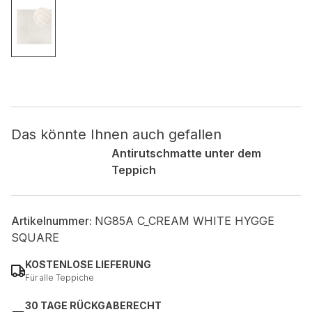
Nicht kategorisiert.
Andere nicht kategorisierte Cookies sind solche, die
analysiert werden und noch keiner Kategorie zugeordnet
wurden.
Das könnte Ihnen auch gefallen
Alle ablehnen
Antirutschmatte unter dem
Meine Einstellungen speichern
Teppich
Alle akzeptieren
Artikelnummer:
NG85A C_CREAM WHITE HYGGE
SQUARE
KOSTENLOSE LIEFERUNG
Für alle Teppiche
30 TAGE RÜCKGABERECHT