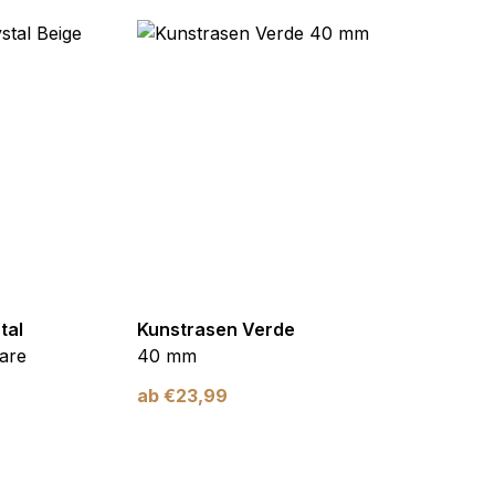
tal
Kunstrasen Verde
Kunst
are
40 mm
Braun
ab
€
23,99
ab
€
2