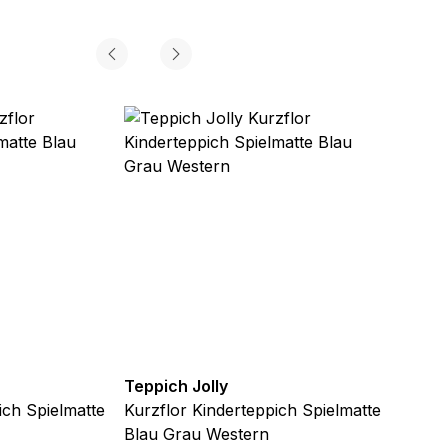
Teppich Jolly
Teppic
ich Spielmatte
Kurzflor Kinderteppich Spielmatte
Kurzfl
Blau Grau Western
Blau 