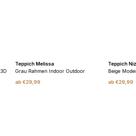
verwendet, um Benutzer über Websites hinweg zu verfolgen. Das Z
inzelnen Benutzer relevant und ansprechend sind und somit wertvol
d.
.
Teppich Melissa
Teppich Ni
te Cookies sind solche, die analysiert werden und noch keiner Kate
 3D
Grau Rahmen Indoor Outdoor
Beige Moder
ab
€
29,99
ab
€
29,99
Meine Einstellungen speichern