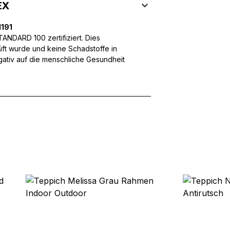
 Inhalte und Anzeigen zu personalisieren, um Funktionen für sozia
EX
ffic zu analysieren. Außerdem geben wir Informationen über Ihre
 für soziale Medien, Werbung und Analysen weiter. Diese Partner k
191
enführen, die Sie ihnen bereitgestellt haben oder die sie im Rahme
NDARD 100 zertifiziert. Dies
üft wurde und keine Schadstoffe in
egativ auf die menschliche Gesundheit
rforderlich, um die grundlegenden Funktionen dieser Website zu 
 eines sicheren Log-ins oder das Anpassen Ihrer Zustimmungseinste
nbezogenen Daten.
chen es einer Website, Informationen zu speichern, die die Art und
tioniert, wie zum Beispiel Ihre bevorzugte Sprache oder die Region,
ebsite-Betreibern zu verstehen, wie sich verschiedene Benutzer au
ationen sammeln und melden.