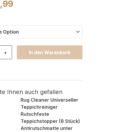
9,99
e Option
ly Kurzflor Kinderteppich Spielmatte Blau Grau Rosa Pan
+
In den Warenkorb
te Ihnen auch gefallen
Rug Cleaner Universeller
Teppichreiniger
Rutschfeste
Teppichstopper (8 Stück)
Antirutschmatte unter