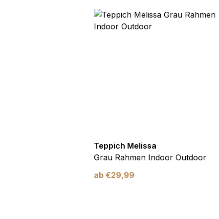
utdoor
Teppich Melissa
Blau Blätter
Grau Rahmen Indoor Outdoor
ab
€
29,99