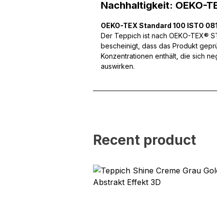
Wir verwenden Cookies, um
Nachhaltigkeit: OEKO-T
können und um unseren Tra
Website an unsere Partner
OEKO-TEX Standard 100 ISTO 081
mit weiteren Daten zusamm
Der Teppich ist nach OEKO-TEX® STA
Dienste gesammelt haben.
bescheinigt, dass das Produkt gepr
Konzentrationen enthält, die sich n
Notwendig
auswirken.
Notwendige Cookies sind e
Beispiel das Bereitstellen
speichern keine persone
Präferenzen
Recent product
Präferenz-Cookies ermögli
Website aussieht oder funk
Statistik
Statistik-Cookies helfen W
indem sie anonyme Inform