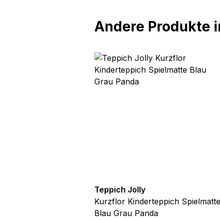
Andere Produkte in
lly
Teppich Jolly
inderteppich Spielmatte
Kurzflor Kinderteppich Spielmatt
Katze
Blau Grau Panda