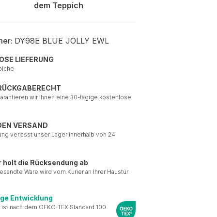
dem Teppich
mer:
DY98E BLUE JOLLY EWL
OSE LIEFERUNG
piche
 RÜCKGABERECHT
garantieren wir Ihnen eine 30-tägige kostenlose
DEN VERSAND
ung verlässt unser Lager innerhalb von 24
r holt die Rücksendung ab
esandte Ware wird vom Kurier an Ihrer Haustür
ige Entwicklung
 ist nach dem OEKO-TEX Standard 100