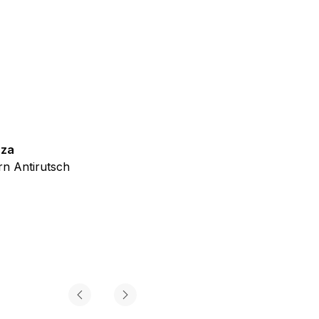
iel ist es, Anzeigen
ler für Herausgeber und
zza
Teppich Shine
gorie zugeordnet wurden.
n Antirutsch
Creme Grau Gold Abstrakt Eff
ab
€
39,99
Alle akzeptieren