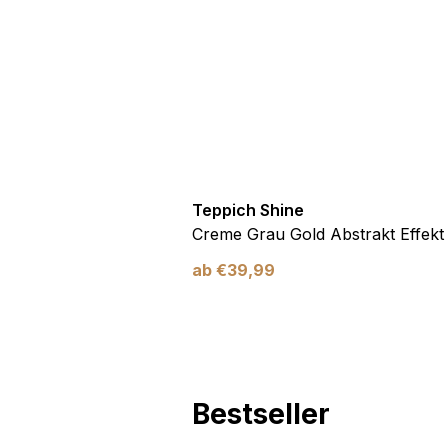
Marketing
Marketing-Cookies werden 
anzuzeigen, die für den e
Werbetreibende Dritter sin
Nicht kategorisiert
Teppich Shine
Andere nicht kategorisier
Antirutsch
Creme Grau Gold Abstrakt Effekt
ab
€
39,99
Alle ablehnen
Bestseller