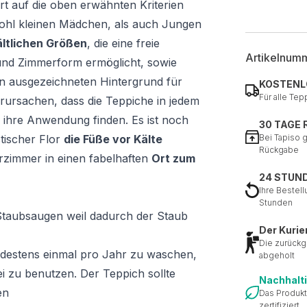
rt auf die oben erwähnten Kriterien
sowohl kleinen Mädchen, als auch Jungen
ältlichen Größen
, die eine freie
Artikelnum
nd Zimmerform ermöglicht, sowie
nen ausgezeichneten Hintergrund für
KOSTENL
Für alle Tep
verursachen, dass die Teppiche in jedem
 ihre Anwendung finden. Es ist noch
30 TAGE
stischer Flor
die Füße vor Kälte
Bei Tapiso 
Rückgabe
rzimmer in einen fabelhaften
Ort zum
24 STUN
Ihre Bestell
Stunden
s Staubsaugen weil dadurch der Staub
Der Kurie
Die zurückg
destens einmal pro Jahr zu waschen,
abgeholt
i zu benutzen. Der Teppich sollte
Nachhalt
en
Das Produkt
zertifiziert