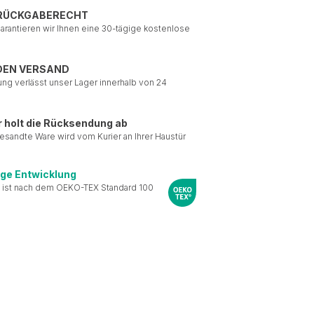
 RÜCKGABERECHT
garantieren wir Ihnen eine 30-tägige kostenlose
DEN VERSAND
ung verlässt unser Lager innerhalb von 24
r holt die Rücksendung ab
esandte Ware wird vom Kurier an Ihrer Haustür
ige Entwicklung
 ist nach dem OEKO-TEX Standard 100
le Medien anbieten zu