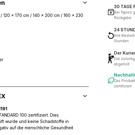
en
30 TAGE
Bei Tapiso 
/ 120 x 170 cm / 140 x 200 cm / 160 x 230
Rückgabe
24 STUN
Ihre Bestell
Stunden
Der Kurie
Die zurückg
er
abgeholt
Nachhalt
Das Produkt
zertifiziert
EX
191
NDARD 100 zertifiziert. Dies
üft wurde und keine Schadstoffe in
egativ auf die menschliche Gesundheit
 Inhalte und Anzeigen zu personalisieren, um Funktionen für sozia