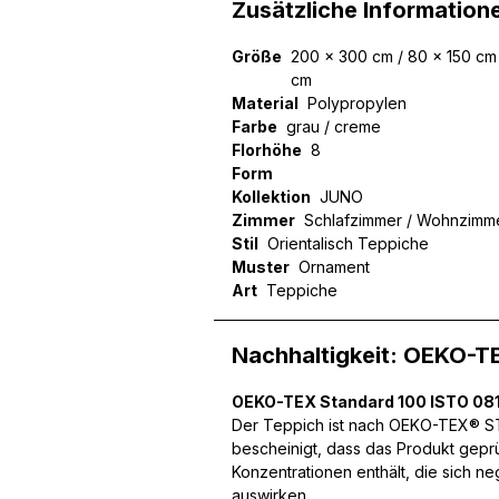
Zusätzliche Information
Größe
200 x 300 cm / 80 x 150 cm 
cm
Material
Polypropylen
Farbe
grau / creme
Florhöhe
8
Form
Kollektion
JUNO
Zimmer
Schlafzimmer / Wohnzimm
Stil
Orientalisch Teppiche
Muster
Ornament
Art
Teppiche
Nachhaltigkeit: OEKO-T
OEKO-TEX Standard 100 ISTO 081
Der Teppich ist nach OEKO-TEX® STA
bescheinigt, dass das Produkt gepr
Konzentrationen enthält, die sich n
Wir verwenden Cookies, um
auswirken.