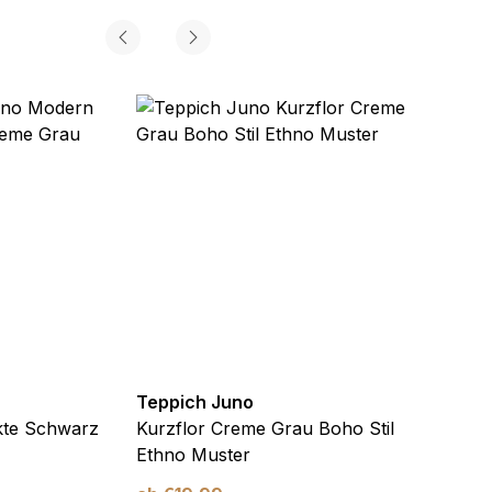
Teppich Juno
Teppi
kte Schwarz
Kurzflor Creme Grau Boho Stil
Kurzf
Ethno Muster
Ethno