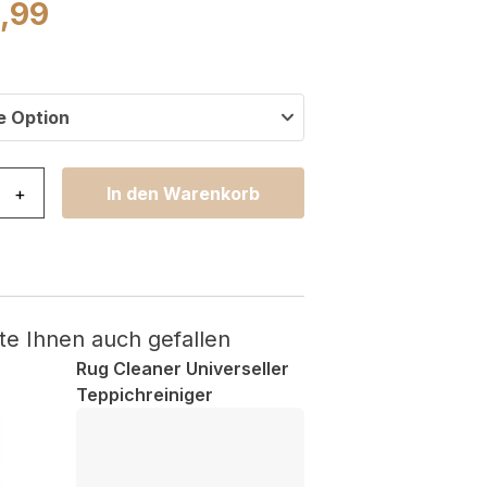
9,99
e Option
no Kurzflor Creme Grau Schwarz Ethno Boho Streifen Me
+
In den Warenkorb
te Ihnen auch gefallen
Rug Cleaner Universeller
Teppichreiniger