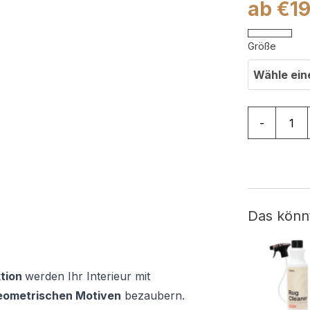
ab
€
1
Größe
Wähle ein
Teppich Ju
-
Das könn
ktion
werden Ihr Interieur mit
eometrischen Motiven
bezaubern.