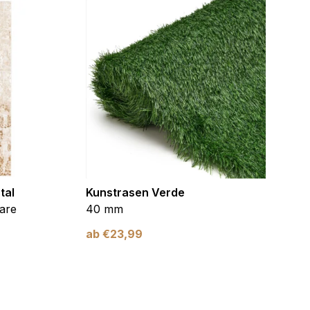
tal
Kunstrasen Verde
Kunst
are
40 mm
Braun
ab
€
23,99
ab
€
2