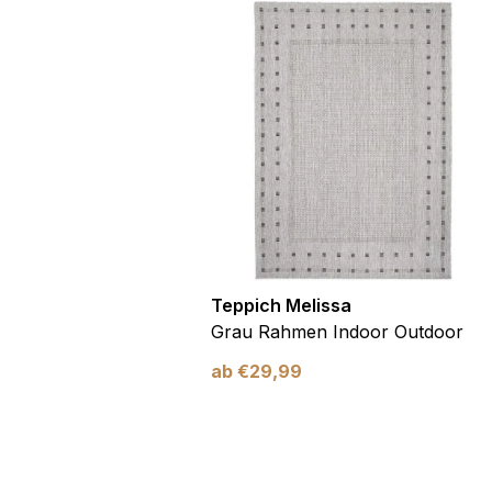
utdoor
Teppich Melissa
Blau Blätter
Grau Rahmen Indoor Outdoor
ab
€
29,99