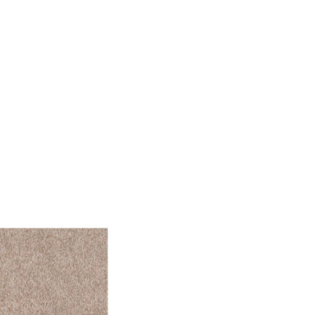
 Verwendung unserer
önnen diese Informationen
n Ihrer Nutzung der
ermöglichen, wie zum
llungen. Diese Cookies
 Weise ändern, wie die
 in der Sie sich befinden.
f der Website verhalten,