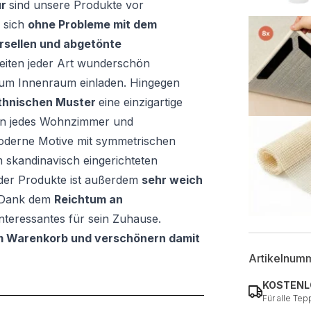
ur
sind unsere Produkte vor
 sich
ohne Probleme mit dem
rsellen und abgetönte
eiten jeder Art wunderschön
um Innenraum einladen. Hingegen
ethnischen Muster
eine einzigartige
n jedes Wohnzimmer und
Moderne Motive mit symmetrischen
 skandinavisch eingerichteten
er Produkte ist außerdem
sehr weich
 Dank dem
Reichtum an
interessantes für sein Zuhause.
m Warenkorb und verschönern damit
Artikelnum
KOSTENL
Für alle Tep