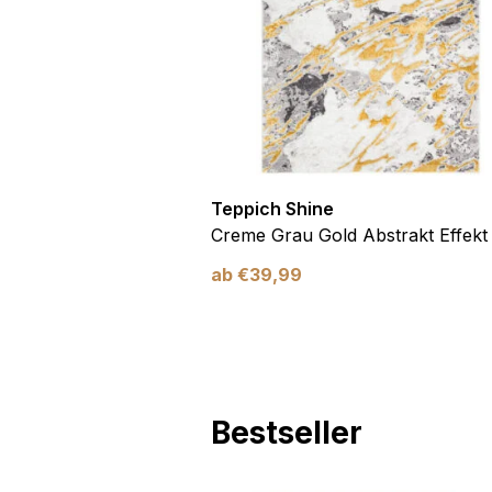
Marketing
Marketing-Cookies werden 
anzuzeigen, die für den e
Werbetreibende Dritter sin
Nicht kategorisiert
Teppich Shine
Andere nicht kategorisier
Antirutsch
Creme Grau Gold Abstrakt Effekt
ab
€
39,99
Alle ablehnen
Bestseller