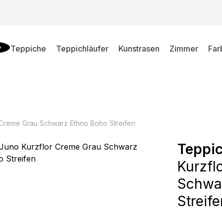
Teppiche
Teppichläufer
Kunstrasen
Zimmer
Far
 Creme Grau Schwarz Ethno Boho Streifen
Teppi
Kurzfl
Schwa
Streif