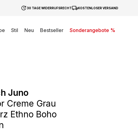
30 TAGE WIDERRUFSRECHT
KOSTENLOSER VERSAND
be
Stil
Neu
Bestseller
Sonderangebote %
ch Juno
or Creme Grau
rz Ethno Boho
en