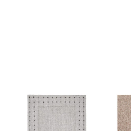
ffic zu analysieren. Außerdem geben wir Informationen über Ihre
 für soziale Medien, Werbung und Analysen weiter. Diese Partner k
enführen, die Sie ihnen bereitgestellt haben oder die sie im Rahme
rforderlich, um die grundlegenden Funktionen dieser Website zu 
 eines sicheren Log-ins oder das Anpassen Ihrer Zustimmungseinste
nbezogenen Daten.
chen es einer Website, Informationen zu speichern, die die Art und
tioniert, wie zum Beispiel Ihre bevorzugte Sprache oder die Region,
ebsite-Betreibern zu verstehen, wie sich verschiedene Benutzer au
ationen sammeln und melden.