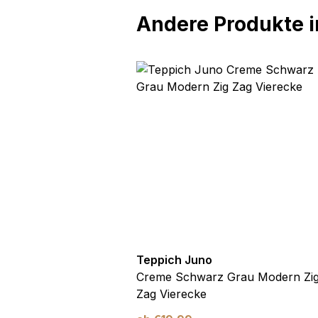
Andere Produkte in
uno
Teppich Juno
Creme Schwarz Grau
Creme Schwarz Grau Modern Zi
dern Design
Zag Vierecke