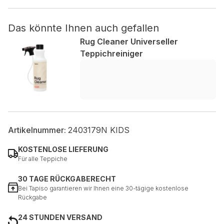
Das könnte Ihnen auch gefallen
Nicht kategorisiert.
Rug Cleaner Universeller
Andere nicht kategorisierte Cookies sind solche, die
Teppichreiniger
analysiert werden und noch keiner Kategorie zugeordnet
wurden.
Alle ablehnen
Meine Einstellungen speichern
Artikelnummer:
2403179N KIDS
Alle akzeptieren
KOSTENLOSE LIEFERUNG
Für alle Teppiche
30 TAGE RÜCKGABERECHT
Bei Tapiso garantieren wir Ihnen eine 30-tägige kostenlose
Rückgabe
24 STUNDEN VERSAND