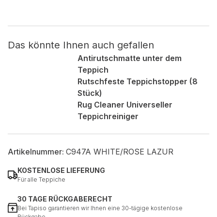
Nicht kategorisiert.
Das könnte Ihnen auch gefallen
Andere nicht kategorisierte Cookies sind solche, die
analysiert werden und noch keiner Kategorie zugeordnet
Antirutschmatte unter dem
wurden.
Teppich
Rutschfeste Teppichstopper (8
Stück)
Alle ablehnen
Rug Cleaner Universeller
Meine Einstellungen speichern
Teppichreiniger
Alle akzeptieren
Artikelnummer:
C947A WHITE/ROSE LAZUR
KOSTENLOSE LIEFERUNG
Für alle Teppiche
30 TAGE RÜCKGABERECHT
Bei Tapiso garantieren wir Ihnen eine 30-tägige kostenlose
Rückgabe