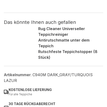
Nicht kategorisiert.
Das könnte Ihnen auch gefallen
Andere nicht kategorisierte Cookies sind solche, die
analysiert werden und noch keiner Kategorie zugeordnet
Rug Cleaner Universeller
wurden.
Teppichreiniger
Antirutschmatte unter dem
Teppich
Alle ablehnen
Rutschfeste Teppichstopper (8
Meine Einstellungen speichern
Stück)
Alle akzeptieren
Artikelnummer:
C940M DARK_GRAY/TURQUOIS
LAZUR
KOSTENLOSE LIEFERUNG
Für alle Teppiche
30 TAGE RÜCKGABERECHT