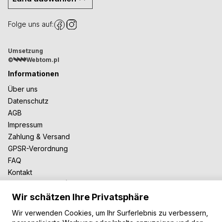
Folge uns auf:
Umsetzung
©
Webtom.pl
Informationen
Über uns
Datenschutz
AGB
Impressum
Zahlung & Versand
GPSR-Verordnung
FAQ
Kontakt
Zusammenarbeit
Wir schätzen Ihre Privatsphäre
Für Blogger
B2B-Zusammenarbeit
Wir verwenden Cookies, um Ihr Surferlebnis zu verbessern,
Unsere Teppiche