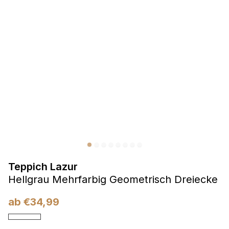
Präferenzen
Präferenz-Cookies ermöglichen es einer Website,
Informationen zu speichern, die die Art und Weise ändern,
wie die Website aussieht oder funktioniert, wie zum Beispiel
Ihre bevorzugte Sprache oder die Region, in der Sie sich
befinden.
Statistik
Statistik-Cookies helfen Website-Betreibern zu verstehen,
wie sich verschiedene Benutzer auf der Website verhalten,
indem sie anonyme Informationen sammeln und melden.
Teppich Lazur
Marketing
Hellgrau Mehrfarbig Geometrisch Dreiecke
Marketing-Cookies werden verwendet, um Benutzer über
Websites hinweg zu verfolgen. Das Ziel ist es, Anzeigen
ab
€
34,99
anzuzeigen, die für den einzelnen Benutzer relevant und
ansprechend sind und somit wertvoller für Herausgeber und
Werbetreibende Dritter sind.