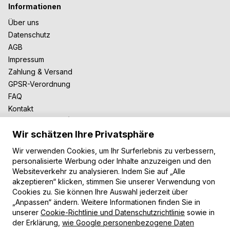
Informationen
Über uns
Datenschutz
AGB
Impressum
Zahlung & Versand
GPSR-Verordnung
FAQ
Kontakt
Zusammenarbeit
Wir schätzen Ihre Privatsphäre
Für Blogger
B2B-Zusammenarbeit
Wir verwenden Cookies, um Ihr Surferlebnis zu verbessern,
Unsere Teppiche
personalisierte Werbung oder Inhalte anzuzeigen und den
Websiteverkehr zu analysieren. Indem Sie auf „Alle
Moderne Teppiche
akzeptieren“ klicken, stimmen Sie unserer Verwendung von
Vintage Teppiche
Cookies zu. Sie können Ihre Auswahl jederzeit über
Shaggy Teppiche
„Anpassen“ ändern. Weitere Informationen finden Sie in
Kinderteppiche
unserer
Cookie-Richtlinie und Datenschutzrichtlinie
sowie in
der Erklärung,
wie Google personenbezogene Daten
Zahlungsarten