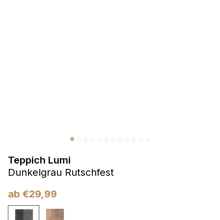
Präferenzen
Präferenz-Cookies ermöglichen es einer Website,
Informationen zu speichern, die die Art und Weise ändern,
wie die Website aussieht oder funktioniert, wie zum Beispiel
Ihre bevorzugte Sprache oder die Region, in der Sie sich
befinden.
Statistik
Statistik-Cookies helfen Website-Betreibern zu verstehen,
wie sich verschiedene Benutzer auf der Website verhalten,
indem sie anonyme Informationen sammeln und melden.
Teppich Lumi
Marketing
Dunkelgrau Rutschfest
Marketing-Cookies werden verwendet, um Benutzer über
Websites hinweg zu verfolgen. Das Ziel ist es, Anzeigen
ab
€
29,99
anzuzeigen, die für den einzelnen Benutzer relevant und
ansprechend sind und somit wertvoller für Herausgeber und
Werbetreibende Dritter sind.