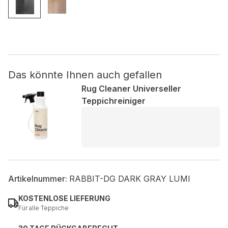
Nicht kategorisiert.
Andere nicht kategorisierte Cookies sind solche, die
analysiert werden und noch keiner Kategorie zugeordnet
wurden.
Das könnte Ihnen auch gefallen
Rug Cleaner Universeller
Alle ablehnen
Teppichreiniger
Meine Einstellungen speichern
Alle akzeptieren
Artikelnummer:
RABBIT-DG DARK GRAY LUMI
KOSTENLOSE LIEFERUNG
Für alle Teppiche