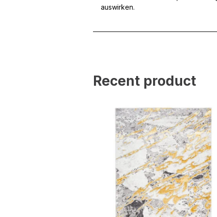
auswirken.
Statistik
Statistik-Cookies helfen W
indem sie anonyme Inform
Marketing
Recent product
Marketing-Cookies werden 
anzuzeigen, die für den e
Werbetreibende Dritter sin
Nicht kategorisiert
Andere nicht kategorisier
Alle ablehnen