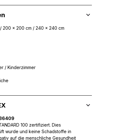
en
 / 200 x 200 cm / 240 x 240 cm
 Inhalte und Anzeigen zu personalisieren, um Funktionen für sozia
ffic zu analysieren. Außerdem geben wir Informationen über Ihre
 für soziale Medien, Werbung und Analysen weiter. Diese Partner k
enführen, die Sie ihnen bereitgestellt haben oder die sie im Rahme
r / Kinderzimmer
iche
rforderlich, um die grundlegenden Funktionen dieser Website zu 
 eines sicheren Log-ins oder das Anpassen Ihrer Zustimmungseinste
nbezogenen Daten.
EX
.36409
NDARD 100 zertifiziert. Dies
chen es einer Website, Informationen zu speichern, die die Art und
üft wurde und keine Schadstoffe in
tioniert, wie zum Beispiel Ihre bevorzugte Sprache oder die Region,
egativ auf die menschliche Gesundheit