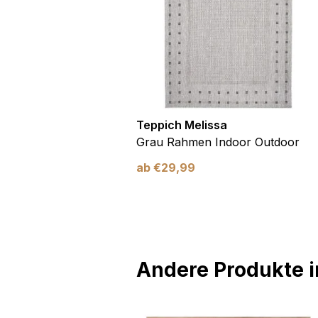
utdoor
Teppich Melissa
Blau Blätter
Grau Rahmen Indoor Outdoor
ab
€
29,99
Andere Produkte in