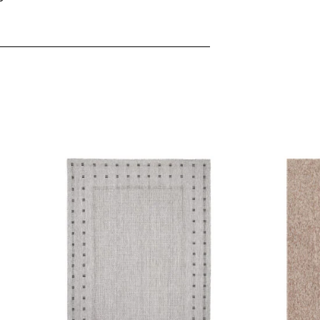
ebsite-Betreibern zu verstehen, wie sich verschiedene Benutzer au
ationen sammeln und melden.
verwendet, um Benutzer über Websites hinweg zu verfolgen. Das Z
inzelnen Benutzer relevant und ansprechend sind und somit wertvol
d.
.
te Cookies sind solche, die analysiert werden und noch keiner Kate
Meine Einstellungen speichern