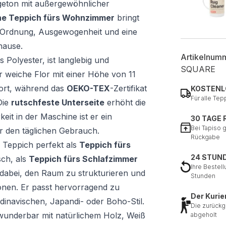
igeton mit außergewöhnlicher
he Teppich fürs Wohnzimmer
bringt
 Ordnung, Ausgewogenheit und eine
hause.
Artikelnum
Polyester, ist langlebig und
SQUARE
 weiche Flor mit einer Höhe von 11
ort, während das
OEKO-TEX
-Zertifikat
KOSTENL
Für alle Tep
Die
rutschfeste Unterseite
erhöht die
eit in der Maschine ist er ein
30 TAGE
Bei Tapiso 
ür den täglichen Gebrauch.
Rückgabe
 Teppich perfekt als
Teppich fürs
24 STUN
ch, als
Teppich fürs Schlafzimmer
Ihre Bestell
t dabei, den Raum zu strukturieren und
Stunden
nen. Er passt hervorragend zu
Der Kurie
inavischen, Japandi- oder Boho-Stil.
Die zurückg
underbar mit natürlichem Holz, Weiß
abgeholt