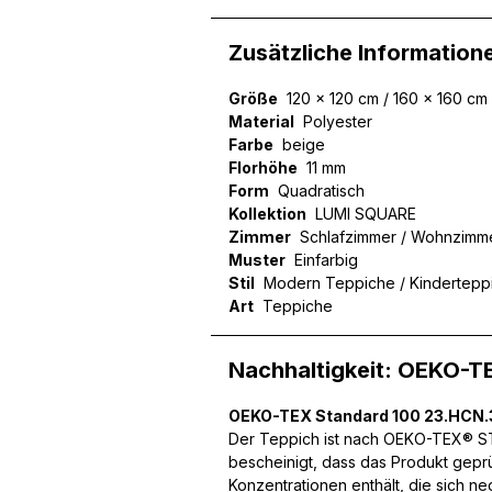
Zusätzliche Information
Größe
120 x 120 cm / 160 x 160 cm
Wir verwenden Cookies, um
Material
Polyester
können und um unseren Tra
Farbe
beige
Website an unsere Partner
Florhöhe
11 mm
mit weiteren Daten zusamm
Form
Quadratisch
Dienste gesammelt haben.
Kollektion
LUMI SQUARE
Zimmer
Schlafzimmer / Wohnzimme
Notwendig
Muster
Einfarbig
Stil
Modern Teppiche / Kindertepp
Notwendige Cookies sind e
Art
Teppiche
Beispiel das Bereitstellen
speichern keine persone
Nachhaltigkeit: OEKO-T
Präferenzen
OEKO-TEX Standard 100 23.HCN
Der Teppich ist nach OEKO-TEX® STA
Präferenz-Cookies ermögli
bescheinigt, dass das Produkt gepr
Website aussieht oder funk
Konzentrationen enthält, die sich n