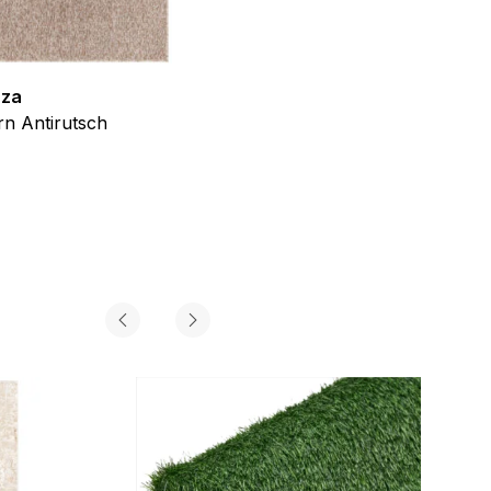
zza
Teppich Shine
n Antirutsch
Creme Grau Gold Abstrakt Eff
ab
€
39,99