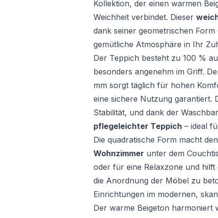
Kollektion, der einen warmen Be
Weichheit verbindet. Dieser
weic
dank seiner geometrischen Form
gemütliche Atmosphäre in Ihr Zu
Der Teppich besteht zu 100 % aus 
besonders angenehm im Griff. Der
mm sorgt täglich für hohen Komf
eine sichere Nutzung garantiert. 
Stabilität, und dank der Waschbark
pflegeleichter Teppich
– ideal f
Die quadratische Form macht den
Wohnzimmer
unter dem Couchtis
oder für eine Relaxzone und hilf
die Anordnung der Möbel zu beto
Einrichtungen im modernen, skand
Der warme Beigeton harmoniert w