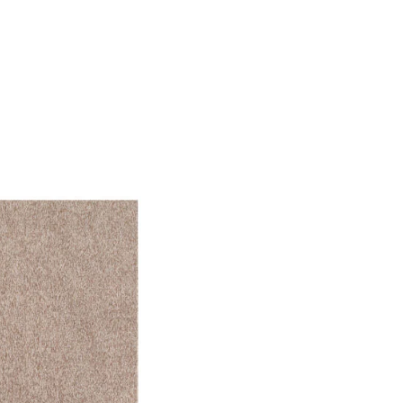
f der Website verhalten,
iel ist es, Anzeigen
ler für Herausgeber und
gorie zugeordnet wurden.
Alle akzeptieren