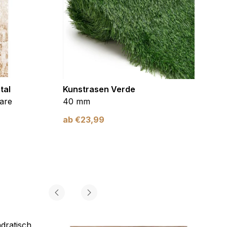
tal
Kunstrasen Verde
Kunst
are
40 mm
Braun
ab
€
23,99
ab
€
2