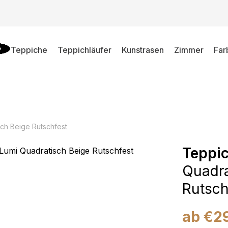
Teppiche
Teppichläufer
Kunstrasen
Zimmer
Far
ch Beige Rutschfest
Teppi
Quadra
Rutsch
ab
€
2